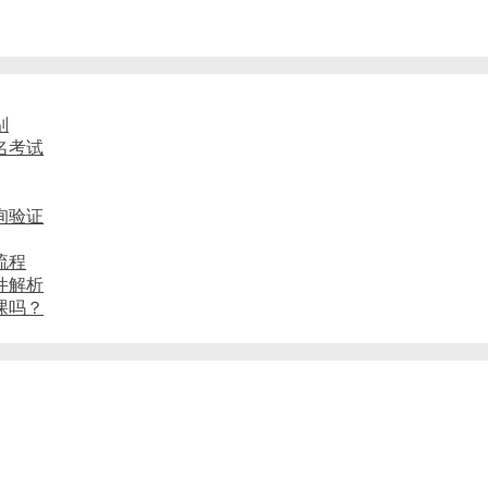
别
名考试
询验证
流程
件解析
课吗？