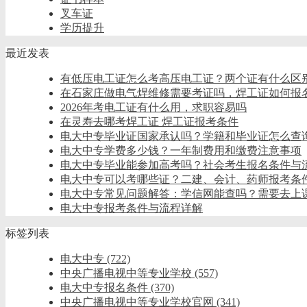
叉车证
学历提升
最近发表
有低压电工证怎么考高压电工证？两个证有什么区
在石家庄做电气焊维修需要考证吗，焊工证如何报
2026年考电工证有什么用，求职容易吗
在灵寿去哪考焊工证 焊工证报考条件
电大中专毕业证国家承认吗？学籍和毕业证怎么查
电大中专学费多少钱？一年制费用和缴费注意事项
电大中专毕业能参加高考吗？社会考生报名条件与
电大中专可以考哪些证？二建、会计、药师报考条
电大中专常见问题解答：学信网能查吗？需要去上
电大中专报考条件与流程详解
标签列表
电大中专
(722)
中央广播电视中等专业学校
(557)
电大中专报名条件
(370)
中央广播电视中等专业学校官网
(341)