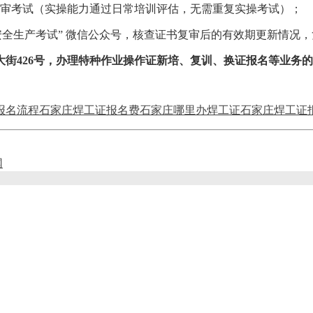
审考试（实操能力通过日常培训评估，无需重复实操考试）；
安全生产考试” 微信公众号，核查证书复审后的有效期更新情况，复
26号，办理特种作业操作证新培、复训、换证报名等业务的地方。咨
报名流程
石家庄焊工证报名费
石家庄哪里办焊工证
石家庄焊工证
网