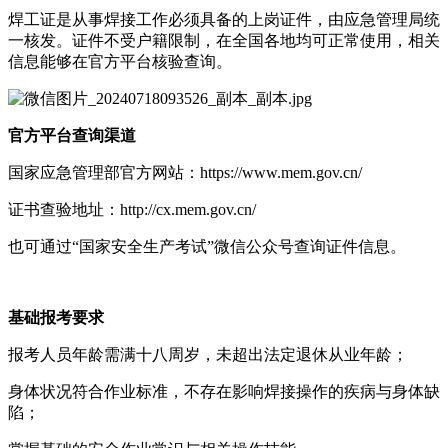
焊工证是从事焊接工作必须具备的上岗证件，由应急管理局统
一核发。证件不受户籍限制，在全国各地均可正常使用，相关
信息能够在官方平台核验查询。
官方平台查询渠道
国家应急管理部官方网站：https://www.mem.gov.cn/
证书查验地址：http://cx.mem.gov.cn/
也可通过“国家安全生产考试”微信公众号查询证件信息。
基础报考要求
报考人员年龄需满十八周岁，未超出法定退休从业年龄；
身体状况符合作业标准，不存在影响焊接操作的疾病与身体缺
陷；