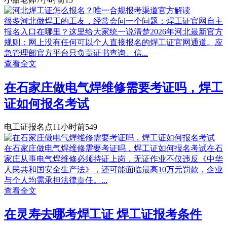
很多河北做焊工的工友，经常会问一个问题：焊工证官网自主
报名入口在哪里？这里给大家统一说清楚2026年河北最新官方
规则：网上没有任何可以个人直接报名的焊工证官网通道。应
急管理部官方平台只负责证书查询、信...
查看全文
在石家庄做电气焊维修需要考证吗，焊工
证如何报名考试
电工证报名点
11小时前
549
在石家庄做电气焊维修需要考证吗，焊工证如何报名考试‌在石
家庄从事电气焊维修必须持证上岗‌，无证作业不仅违反《中华
人民共和国安全生产法》，还可能面临最高10万元罚款，企业
与个人均需承担法律责任。...
查看全文
在灵寿去哪考焊工证 焊工证报考条件