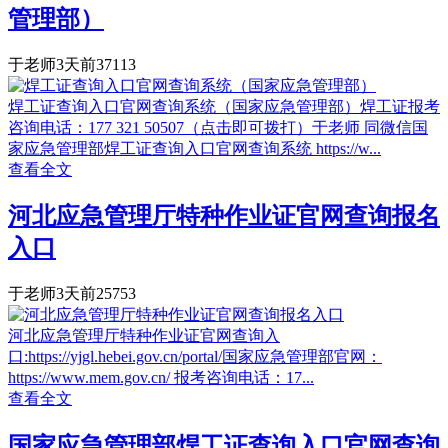
管理部）
于老师
3天前
37113
焊工证查询入口官网查询系统（国家应急管理部）焊工证报考
咨询电话：177 321 50507（点击即可拨打）于老师 同微信国
家应急管理部焊工证查询入口官网查询系统 https://w...
查看全文
河北应急管理厅特种作业证官网查询报名
入口
于老师
3天前
25753
河北应急管理厅特种作业证官网查询入
口:https://yjgl.hebei.gov.cn/portal/国家应急管理部官网：
https://www.mem.gov.cn/ 报考咨询电话：17...
查看全文
国家应急管理部焊工证查询入口官网查询