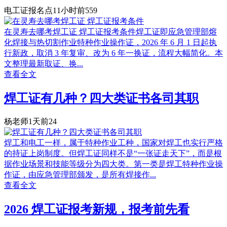
电工证报名点
11小时前
559
在灵寿去哪考焊工证 焊工证报考条件焊工证即应急管理部熔
化焊接与热切割作业特种作业操作证，2026 年 6 月 1 日起执
行新政，取消 3 年复审、改为 6 年一换证，流程大幅简化。本
文整理最新取证、换...
查看全文
焊工证有几种？四大类证书各司其职
杨老师
1天前
24
焊工和电工一样，属于特种作业工种，国家对焊工也实行严格
的持证上岗制度。但焊工证同样不是“一张证走天下”，而是根
据作业场景和技能等级分为四大类。第一类是焊工特种作业操
作证，由应急管理部颁发，是所有焊接作...
查看全文
2026 焊工证报考新规，报考前先看