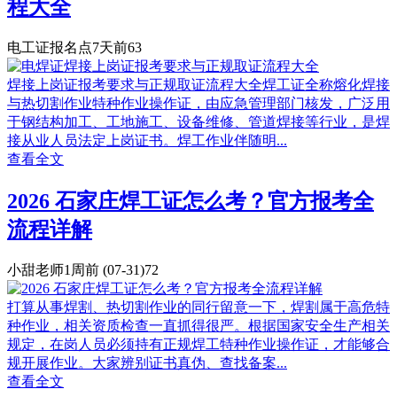
程大全
电工证报名点
7天前
63
焊接上岗证报考要求与正规取证流程大全焊工证全称熔化焊接
与热切割作业特种作业操作证，由应急管理部门核发，广泛用
于钢结构加工、工地施工、设备维修、管道焊接等行业，是焊
接从业人员法定上岗证书。焊工作业伴随明...
查看全文
2026 石家庄焊工证怎么考？官方报考全
流程详解
小甜老师
1周前
(07-31)
72
打算从事焊割、热切割作业的同行留意一下，焊割属于高危特
种作业，相关资质检查一直抓得很严。根据国家安全生产相关
规定，在岗人员必须持有正规焊工特种作业操作证，才能够合
规开展作业。大家辨别证书真伪、查找备案...
查看全文