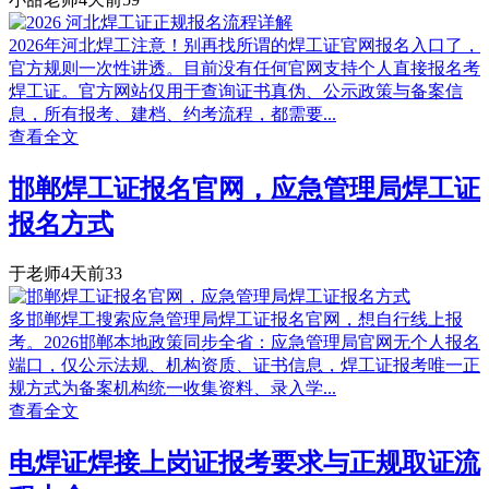
2026年河北焊工注意！别再找所谓的焊工证官网报名入口了，
官方规则一次性讲透。目前没有任何官网支持个人直接报名考
焊工证。官方网站仅用于查询证书真伪、公示政策与备案信
息，所有报考、建档、约考流程，都需要...
查看全文
邯郸焊工证报名官网，应急管理局焊工证
报名方式
于老师
4天前
33
多邯郸焊工搜索应急管理局焊工证报名官网，想自行线上报
考。2026邯郸本地政策同步全省：应急管理局官网无个人报名
端口，仅公示法规、机构资质、证书信息，焊工证报考唯一正
规方式为备案机构统一收集资料、录入学...
查看全文
电焊证焊接上岗证报考要求与正规取证流