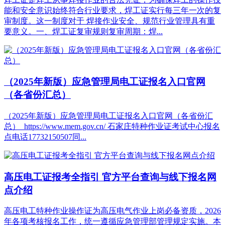
能和安全意识始终符合行业要求，焊工证实行每三年一次的复
审制度。这一制度对于 焊接作业安全、规范行业管理具有重
要意义。一、焊工证复审规则复审周期：焊...
（2025年新版）应急管理局电工证报名入口官网
（各省份汇总）
（2025年新版）应急管理局电工证报名入口官网（各省份汇
总） https://www.mem.gov.cn/ 石家庄特种作业证考试中心报名
点电话17732150507同...
高压电工证报考全指引 官方平台查询与线下报名网
点介绍
高压电工特种作业操作证为高压电气作业上岗必备资质，2026
年各项考核报名工作，统一遵循应急管理部管理规定实施。本