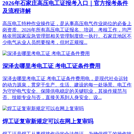
2026年石家庄高压电工证报考入口｜官方报考条件
及流程详解
高压电工特种作业操作证，是从事高压电气作业岗位的必备上
岗资质。2026年所有高压电工证报名、培训、考核工作，均严
格依照国家应急管理部相关管理制度统一执行。石家庄地区不
少电气从业人员想要报考，但对正规报...
深泽去哪里考电工证 考电工证条件费用
深泽去哪里考电工证 考电工证条件费用电，是现代社会运转
的动力源泉，贯穿于生产、生活、建设的每一处场景。电工作
为守护电气安全、保障供电稳定的关键职业，其操作规范与
否、技能专业与否，直接关系到人身安全、设...
焊工证复审新规定可以在网上复审吗
焊工证是焊工从事焊接作业的合法凭证，为确保焊工的操作技