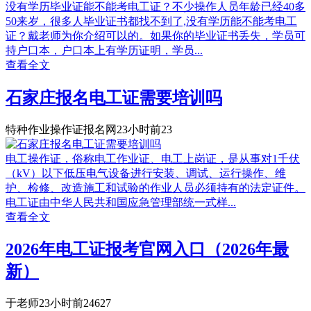
没有学历毕业证能不能考电工证？不少操作人员年龄已经40多
50来岁，很多人毕业证书都找不到了,没有学历能不能考电工
证？戴老师为你介绍可以的。如果你的毕业证书丢失，学员可
持户口本，户口本上有学历证明，学员...
查看全文
石家庄报名电工证需要培训吗
特种作业操作证报名网
23小时前
23
电工操作证，俗称电工作业证、电工上岗证，是从事对1千伏
（kV）以下低压电气设备进行安装、调试、运行操作、维
护、检修、改造施工和试验的作业人员必须持有的法定证件。
电工证由中华人民共和国应急管理部统一式样...
查看全文
2026年电工证报考官网入口（2026年最
新）
于老师
23小时前
24627