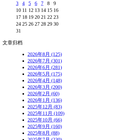
3
4
5
6
7
8
9
10
11
12
13
14
15
16
17
18
19
20
21
22
23
24
25
26
27
28
29
30
31
文章归档
2026年8月 (125)
2026年7月 (301)
2026年6月 (281)
2026年5月 (175)
2026年4月 (148)
2026年3月 (200)
2026年2月 (60)
2026年1月 (136)
2025年12月 (83)
2025年11月 (109)
2025年10月 (66)
2025年9月 (160)
2025年8月 (88)
2025年7月 (230)