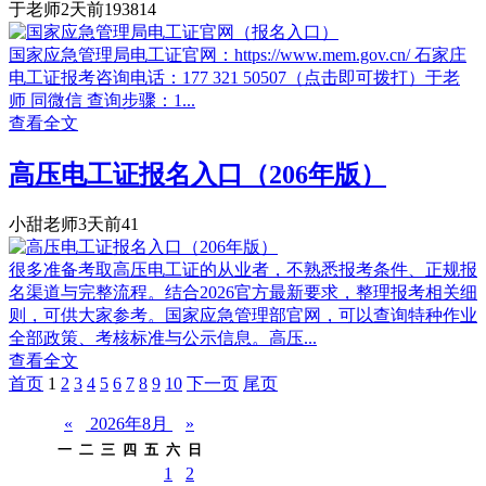
于老师
2天前
193814
国家应急管理局电工证官网：https://www.mem.gov.cn/ 石家庄
电工证报考咨询电话：177 321 50507（点击即可拨打）于老
师 同微信 查询步骤：1...
查看全文
高压电工证报名入口（206年版）
小甜老师
3天前
41
很多准备考取高压电工证的从业者，不熟悉报考条件、正规报
名渠道与完整流程。结合2026官方最新要求，整理报考相关细
则，可供大家参考。国家应急管理部官网，可以查询特种作业
全部政策、考核标准与公示信息。高压...
查看全文
首页️
1
2
3
4
5
6
7
8
9
10
下一页
尾页
«
2026年8月
»
一
二
三
四
五
六
日
1
2