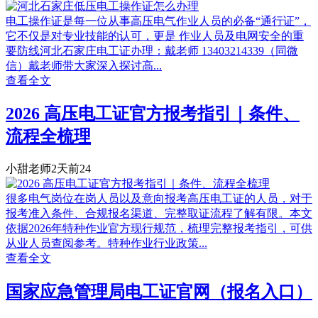
电工操作证是每一位从事高压电气作业人员的必备“通行证”，
它不仅是对专业技能的认可，更是 作业人员及电网安全的重
要防线河北石家庄电工证办理：戴老师 13403214339（同微
信）戴老师带大家深入探讨高...
查看全文
2026 高压电工证官方报考指引｜条件、
流程全梳理
小甜老师
2天前
24
很多电气岗位在岗人员以及意向报考高压电工证的人员，对于
报考准入条件、合规报名渠道、完整取证流程了解有限。本文
依据2026年特种作业官方现行规范，梳理完整报考指引，可供
从业人员查阅参考。特种作业行业政策...
查看全文
国家应急管理局电工证官网（报名入口）