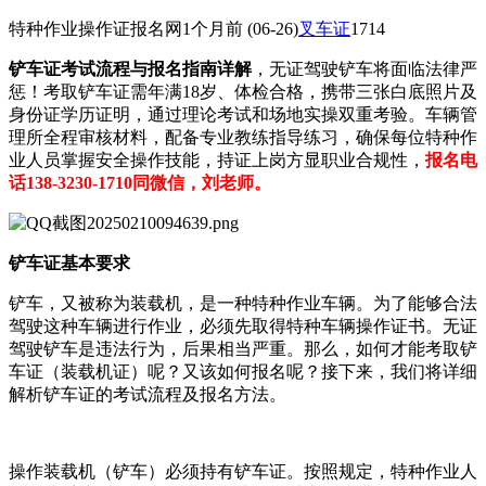
特种作业操作证报名网
1个月前
(06-26)
叉车证
1714
铲车证考试流程与报名指南详解
，无证驾驶铲车将面临法律严
惩！考取铲车证需年满18岁、体检合格，携带三张白底照片及
身份证学历证明，通过理论考试和场地实操双重考验。车辆管
理所全程审核材料，配备专业教练指导练习，确保每位特种作
业人员掌握安全操作技能，持证上岗方显职业合规性，
报名电
话138-3230-1710同微信，刘老师。
铲车证基本要求
铲车，又被称为装载机，是一种特种作业车辆。为了能够合法
驾驶这种车辆进行作业，必须先取得特种车辆操作证书。无证
驾驶铲车是违法行为，后果相当严重。那么，如何才能考取铲
车证（装载机证）呢？又该如何报名呢？接下来，我们将详细
解析铲车证的考试流程及报名方法。
操作装载机（铲车）必须持有铲车证。按照规定，特种作业人