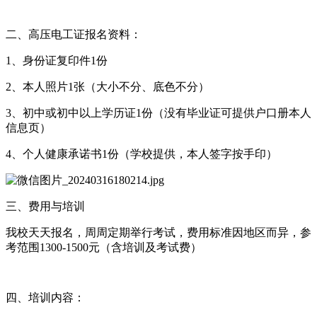
二、高压电工证报名资料：
1、身份证复印件1份
2、本人照片1张（大小不分、底色不分）
3、初中或初中以上学历证1份（没有毕业证可提供户口册本人
信息页）
4、个人健康承诺书1份（学校提供，本人签字按手印）
三、费用与培训
我校天天报名，周周定期举行考试，费用标准因地区而异，参
考范围1300-1500元（含培训及考试费）
四、培训内容：