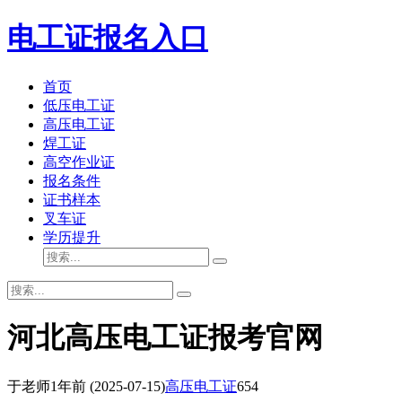
电工证报名入口
首页
低压电工证
高压电工证
焊工证
高空作业证
报名条件
证书样本
叉车证
学历提升
河北高压电工证报考官网
于老师
1年前
(2025-07-15)
高压电工证
654