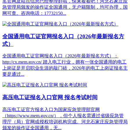
名官网及站点信息已经整理好啦，快来看看吧！河北石家庄应
急管理局颁发的操作证全国通用，无户籍限制，均可办理，国
网可查。咨询电话：17732150...
全国通用电工证官网报名入口（2026年最新报名方
式）
全国通用电工证官网报名入口（2026年最新报名方式）：
http://cx.mem.gov.cn/ 踏入电工行业，拥有一张全国通用的电工
上岗证是开启职业生涯的敲门砖，2026年的电工上岗证报名主
要是通过...
高压电工证报名入口官网 报名考试时间
高压电工证官方报名入口为国家应急管理部官网
（https://www.mem.gov.cn/），但个人报名需通过省级应急管
理厅（局）官网或授权培训机构完成‌。河北石家庄应急管理局
颁发的操作证全国通用，无...