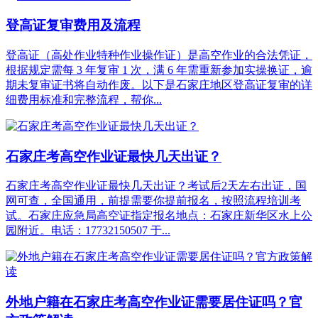
登高证复审费用及流程
登高证（高处作业特种作业操作证）是高空作业的合法凭证，
根据规定需每 3 年复审 1 次，满 6 年需重新参加实操换证，逾
期未复审证书将自动作废。以下是石家庄地区登高证复审的详
细费用标准和完整流程，帮你...
石家庄考高空作业证最快几天出证？
石家庄考高空作业证最快几天出证？考试后2天左右出证，国
网可查，全国通用，前提需要你提前报名，按照流程培训考
试。石家庄应急局高空证指定报名地点：石家庄新华区水上公
园附近。电话：17732150507 于...
外地户籍在石家庄考高空作业证需要居住证吗？官