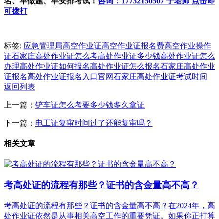
名、早做题、早安排考试！
咨询：17732150507 于老师 点击即
可拨打
标签:
应急管理局高空作业证
高空作业证报名费
高空作业操作
证
石家庄高处作业证怎么考
高处作业证多少钱
高处作业证怎么
办理
高处作业证如何报名
高处作业证怎么报名
石家庄高处作业
证报名
高处作业证报名入口官网
石家庄高处作业证考试时间
返回列表
上一篇：
铲车证怎么考要多少钱多久拿证
下一篇：
电工证复审时间过了还能复审吗？
相关文章
考高处证的流程有那些？证书的含金量高不高？
考高处证的流程有那些？证书的含金量高不高？在2024年，高
处作业证依然是从事相关高空工作的重要凭证。如果你正打算