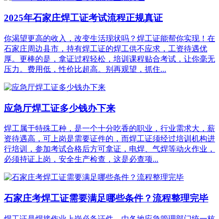
2025年石家庄焊工证考试流程正规真证
你渴望更高的收入，改变生活现状吗？焊工证能帮你实现！在
石家庄周边县市，持有焊工证的焊工供不应求，工资待遇优
厚。更棒的是，拿证过程轻松，培训课程贴合考试，让你毫无
压力。费用低，性价比超高。别再观望，抓住...
应急厅焊工证多少钱办下来
焊工属于特殊工种，是一个十分吃香的职业，行业需求大，薪
资待遇高，可上岗是需要证件的，而焊工证须经过培训机构进
行培训，参加考试合格后方可拿证，电焊、气焊等动火作业，
必须持证上岗，安全生产检查，这是必查项...
石家庄考焊工证需要满足哪些条件？流程整理完毕
焊工证是焊接作业上岗必备证件，由各地应急管理部门统一核