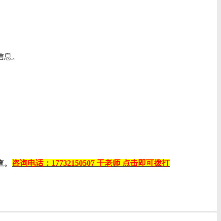
信息。
查。
咨询电话：17732150507 于老师 点击即可拨打