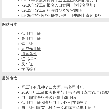
6
2026年安监局特种作业证全国联网报名入口
7
2026年焊工证报名入口官网（附报名网址）
8
2025年焊工证的有效期及复审期限
9
2026年特种作业操作证焊工证书网上查询服务​
网站分类
低压电工证
高压电工证
焊工证
高空作业证
报名条件
证书样本
叉车证
学历提升
最近发表
焊工证有几种？四大类证书各司其职
2026年电工证报考指南与证书查询（应急管理部颁
电工职业资格等级证是上岗证吗
低压电工证和高压电工证区别在哪里？
电工证到底有几种？一文看懂三类电工证书