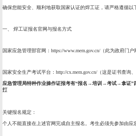
确保您能安全、顺利地获取国家认证的焊工证，请严格遵循以
一、 焊工证报名官网与报名方式
国家应急管理部官网：https://www.mem.gov.cn/（此
国家安全生产考试平台：http://cx.mem.gov.cn/（
应急管理局特种作业操作证报考有“报名→培训→考试→拿证
打
关键报名规定：
个人不能直接在上述官网完成自主报名。考生必须先参加由应急