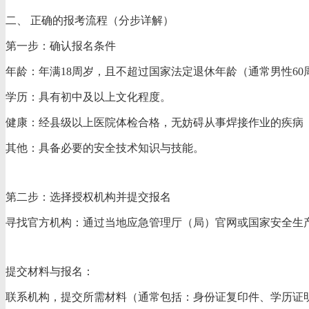
二、 正确的报考流程（分步详解）
第一步：确认报名条件
年龄：年满18周岁，且不超过国家法定退休年龄（通常男性60
学历：具有初中及以上文化程度。
健康：经县级以上医院体检合格，无妨碍从事焊接作业的疾病
其他：具备必要的安全技术知识与技能。
第二步：选择授权机构并提交报名
寻找官方机构：通过当地应急管理厅（局）官网或国家安全生
提交材料与报名：
联系机构，提交所需材料（通常包括：身份证复印件、学历证