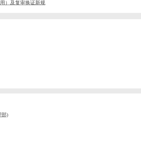
通用）及复审换证新规
部)