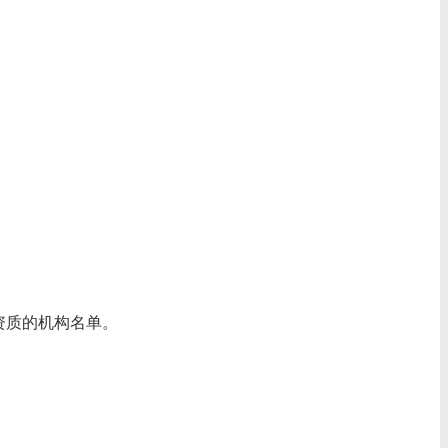
资质的机构名单。