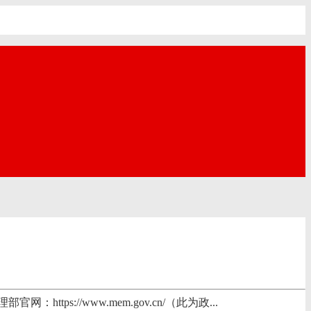
//www.mem.gov.cn/（此为政...