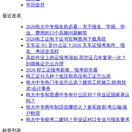
学历提升
最近发表
2026电大中专报名前必看：关于报名、学籍、毕
业、费用的15个高频问题解答
2026电工证电子证书官网查询下载系统
叉车证 N1 是什么证？2026 叉车证报考条件、报
名、考试全流程
​高处作业上岗证报考须知 高空证几年复审一次？
到期换证怎么办理
2026 焊工证报考新规，报考前先看
电工证分几种？低压和高压电工证怎么选
电大中专热门专业怎么选？建筑工程施工/机电技
术/会计事务
电大中专和普通中专有什么区别？毕业证国家承认
吗？
电大中专两年制适合哪些人？参军政审/考公编/落
户刚需
电大中专能考二建吗？毕业证对口专业与报名要求
标签列表