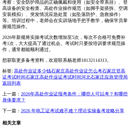
考察：安全防护用品的正确佩戴和使用（如安全带系挂）、登
高设备的安全检查、高处作业操作规范（如脚手架搭拆、空调
安装模拟）、突发情况应急处置（如坠落防护、急救操作）
等。培训过程中，老师会在实训场地手把手教学，确保学员掌
握规范操作。
2026年新规将实操考试次数增加至5次，每次不合格可免费补
考1次，大大提高了通过机会。考试时只要按培训要求规范操
作，通常都能顺利通过。
想获取更多备考资料，欢迎联系杨老师18132114313。
标签:
高处作业证多少钱
石家庄高处作业证怎么考
石家庄登高
证考试时间
石家庄高处作业证考试时间
河北石家庄应急管理局
返回列表
上一篇：
2026年高处作业证报考条件：哪些人可以考？有哪些
身体要求？
下一篇：
2026 年电工证考试难不难？理论实操备考攻略分享
相关文章