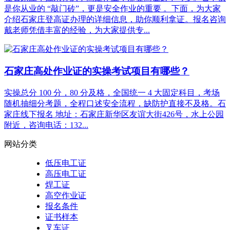
是你从业的 “敲门砖”，更是安全作业的重要 。下面，为大家
介绍石家庄登高证办理的详细信息，助你顺利拿证。报名咨询
戴老师凭借丰富的经验，为大家提供专...
石家庄高处作业证的实操考试项目有哪些？
实操总分 100 分，80 分及格，全国统一 4 大固定科目，考场
随机抽细分考题，全程口述安全流程，缺防护直接不及格。石
家庄线下报名 地址：石家庄新华区友谊大街426号，水上公园
附近，咨询电话：132...
网站分类
低压电工证
高压电工证
焊工证
高空作业证
报名条件
证书样本
叉车证