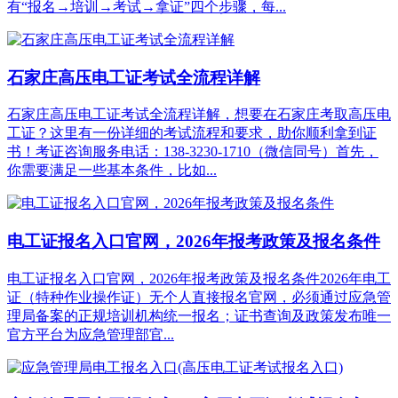
有“报名→培训→考试→拿证”四个步骤，每...
石家庄高压电工证考试全流程详解
石家庄高压电工证考试全流程详解，想要在石家庄考取高压电
工证？这里有一份详细的考试流程和要求，助你顺利拿到证
书！考证咨询服务电话：138-3230-1710（微信同号）首先，
你需要满足一些基本条件，比如...
电工证报名入口官网，2026年报考政策及报名条件
电工证报名入口官网，2026年报考政策及报名条件2026年电工
证（特种作业操作证）‌无个人直接报名官网‌，必须通过‌应急管
理局备案的正规培训机构‌统一报名；证书查询及政策发布唯一
官方平台为应急管理部官...