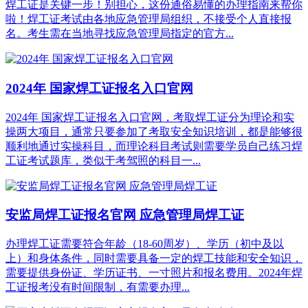
焊工证是关键一步！别担心，这份通俗易懂的办理指南来帮你
啦！焊工证考试由各地应急管理局组织，不接受个人直接报
名。考生需在当地寻找应急管理局指定的官方...
2024年 国家焊工证报名入口官网
2024年 国家焊工证报名入口官网，考取焊工证分为理论和实
操两大项目，通常只要参加了考取安全知识培训，都是能够很
顺利地通过实操科目，而理论科目考试则需要学员自己练习焊
工证考试题库，类似于考驾照的科目一...
安监局焊工证报名官网 应急管理局焊工证
办理焊工证需要符合年龄（18-60周岁）、学历（初中及以
上）和身体条件，同时需要具备一定的焊工技能和安全知识，
需要提供身份证、学历证书、一寸照片和报名费用。2024年焊
工证报考没有时间限制，有需要办理...