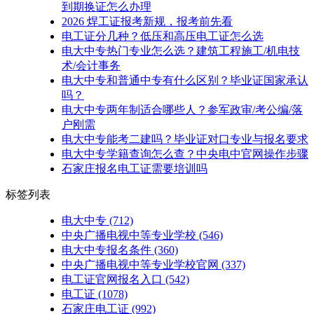
到期换证怎么办理
2026 焊工证报考新规，报考前先看
电工证分几种？低压和高压电工证怎么选
电大中专热门专业怎么选？建筑工程施工/机电技
术/会计事务
电大中专和普通中专有什么区别？毕业证国家承认
吗？
电大中专两年制适合哪些人？参军政审/考公编/落
户刚需
电大中专能考二建吗？毕业证对口专业与报名要求
电大中专学籍查询怎么查？中央电中官网操作步骤
石家庄报名电工证需要培训吗
标签列表
电大中专
(712)
中央广播电视中等专业学校
(546)
电大中专报名条件
(360)
中央广播电视中等专业学校官网
(337)
电工证官网报名入口
(542)
电工证
(1078)
石家庄电工证
(992)