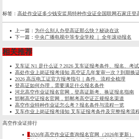
标签：
高处作业证多少钱
安监局特种作业证全国联网
石家庄登
上一篇：
为什么别人办登高证那么快？秘诀在这
下一篇：
中央广播电视中等专业学校 ｜ 全年滚动报名
相关推荐
叉车证 N1 是什么证？2026 叉车证报考条件、报名、考
​高处作业上岗证报考须知 高空证几年复审一次？到期换
2026 高压电工证官方报考指引｜条件、流程全梳理
登高证如何办理，需要满足什么报名条件
河北高空作业证报名官网，登高证新考、换证报名指南
邯郸高空证报名官网，邯郸考高空证正规报名渠道
高空作业特种作业证怎么考？报名条件与流程一览
叉车作业上岗证报考须知 叉车证报考条件及完整报考流
高空作业证排行
1
2026年高空作业证查询报名官网（2026年更新）