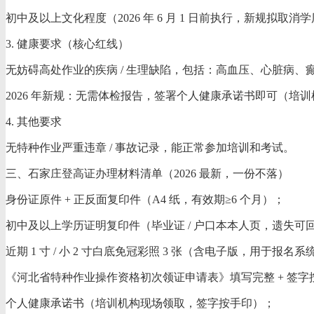
初中及以上文化程度（2026 年 6 月 1 日前执行，新规拟
3. 健康要求（核心红线）
无妨碍高处作业的疾病 / 生理缺陷，包括：高血压、心脏病
2026 年新规：无需体检报告，签署个人健康承诺书即可（培
4. 其他要求
无特种作业严重违章 / 事故记录，能正常参加培训和考试。
三、石家庄登高证办理材料清单（2026 最新，一份不落）
身份证原件 + 正反面复印件（A4 纸，有效期≥6 个月）；
初中及以上学历证明复印件（毕业证 / 户口本本人页，遗失可
近期 1 寸 / 小 2 寸白底免冠彩照 3 张（含电子版，用于报名
《河北省特种作业操作资格初次领证申请表》填写完整 + 签字
个人健康承诺书（培训机构现场领取，签字按手印）；