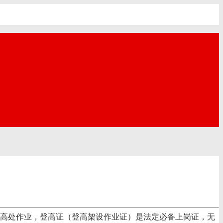
上高处作业，登高证（登高架设作业证）是法定必备上岗证，无