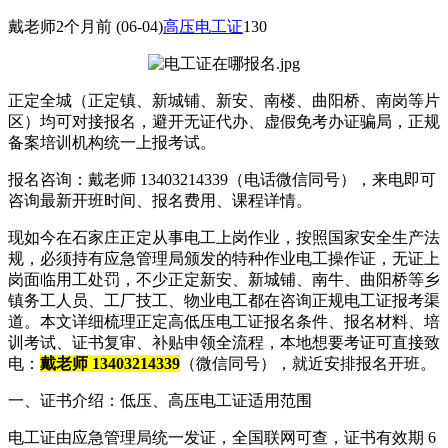
戴老师
2个月前
(06-04)
高压电工证
130
正定全城（正定镇、新城铺、新安、南楼、曲阳桥、南岗等片
区）均可对接报名，避开无证代办、虚假免考办证骗局，正规
备案培训机构统一上报考试。
报名咨询：戴老师 13403214339（电话微信同号），来电即可
咨询最新开班时间、报名费用、课程详情。
现如今在石家庄正定从事电工上岗作业，按照国家安全生产法
规，必须持有应急管理局颁发的特种作业电工操作证，无证上
岗面临用工处罚，不少正定新安、新城铺、南牛、曲阳桥等乡
镇务工人员、工厂技工、物业电工都在咨询正规电工证报考渠
道。本文详细梳理正定高低压电工证报名条件、报名材料、培
训考试、证书复审、补贴申领全流程，本地想要考证可直接致
电：
戴老师 13403214339
（微信同号），就近安排报名开班。
一、证书介绍：低压、高压电工证适用范围
电工证由应急管理局统一发证，全国联网可查，证书有效期 6