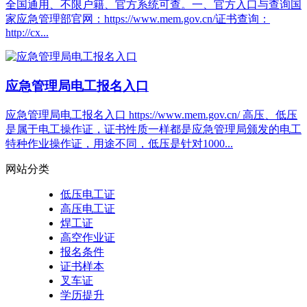
全国通用、不限户籍、官方系统可查。一、官方入口与查询国
家应急管理部官网：https://www.mem.gov.cn/证书查询：
http://cx...
应急管理局电工报名入口
应急管理局电工报名入口 https://www.mem.gov.cn/ 高压、低压
是属于电工操作证，证书性质一样都是应急管理局颁发的电工
特种作业操作证，用途不同，低压是针对1000...
网站分类
低压电工证
高压电工证
焊工证
高空作业证
报名条件
证书样本
叉车证
学历提升