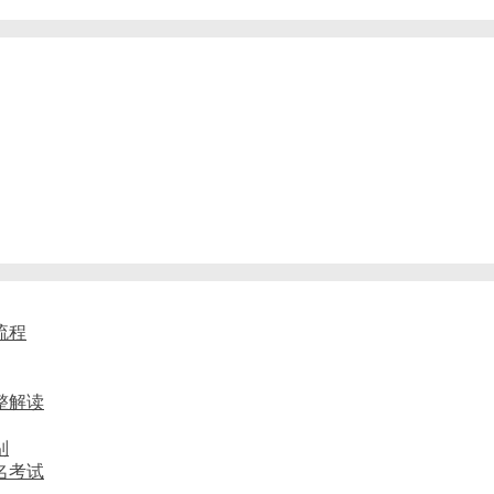
流程
整解读
别
名考试