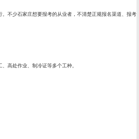
执行。不少石家庄想要报考的从业者，不清楚正规报名渠道、报考
工、高处作业、制冷证等多个工种。