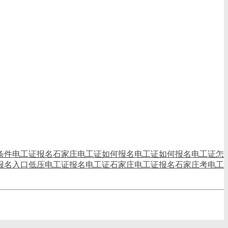
条件
电工证报名
石家庄电工证如何报名
电工证如何报名
电工证怎
报名入口
低压电工证报名
电工证石家庄电工证报名
石家庄考电工