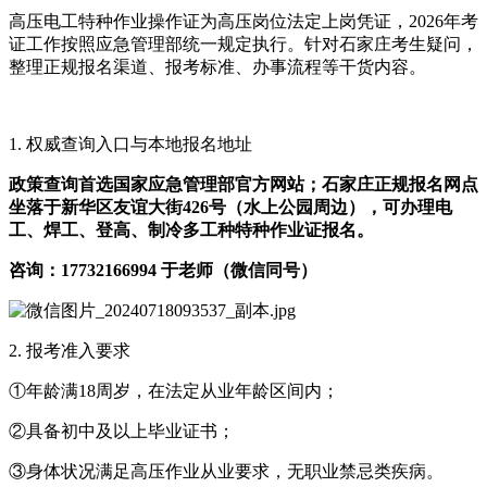
高压电工特种作业操作证为高压岗位法定上岗凭证，2026年考
证工作按照应急管理部统一规定执行。针对石家庄考生疑问，
整理正规报名渠道、报考标准、办事流程等干货内容。
1. 权威查询入口与本地报名地址
政策查询首选国家应急管理部官方网站；石家庄正规报名网点
坐落于新华区友谊大街426号（水上公园周边），可办理电
工、焊工、登高、制冷多工种特种作业证报名。
咨询：17732166994 于老师（微信同号）
2. 报考准入要求
①年龄满18周岁，在法定从业年龄区间内；
②具备初中及以上毕业证书；
③身体状况满足高压作业从业要求，无职业禁忌类疾病。