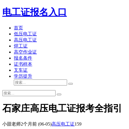
电工证报名入口
首页
低压电工证
高压电工证
焊工证
高空作业证
报名条件
证书样本
叉车证
学历提升
石家庄高压电工证报考全指引
小甜老师
2个月前
(06-05)
高压电工证
159