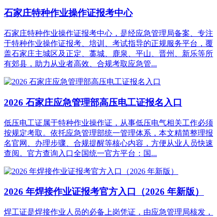
石家庄特种作业操作证报考中心
石家庄特种作业操作证报考中心，是经应急管理局备案、专注
于特种作业操作证报考、培训、考试指导的正规服务平台，覆
盖石家庄主城区及正定、藁城、鹿泉、平山、晋州、新乐等所
有郊县，助力从业者高效、合规考取应急管...
2026 石家庄应急管理部高压电工证报名入口
低压电工证属于特种作业操作证，从事低压电气相关工作必须
按规定考取。依托应急管理部统一管理体系，本文精简整理报
名官网、办理步骤、合规提醒等核心内容，方便从业人员快速
查阅。官方查询入口全国统一官方平台：国...
2026 年焊接作业证报考官方入口（2026 年新版）
焊工证是焊接作业人员的必备上岗凭证，由应急管理局核发，