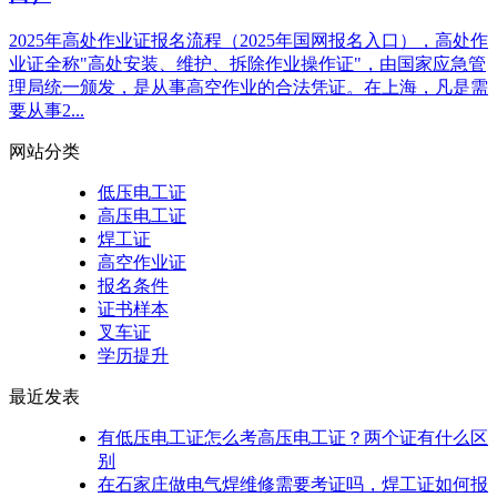
2025年高处作业证报名流程（2025年国网报名入口），高处作
业证全称"高处安装、维护、拆除作业操作证"，由国家应急管
理局统一颁发，是从事高空作业的合法凭证。在上海，凡是需
要从事2...
网站分类
低压电工证
高压电工证
焊工证
高空作业证
报名条件
证书样本
叉车证
学历提升
最近发表
有低压电工证怎么考高压电工证？两个证有什么区
别
在石家庄做电气焊维修需要考证吗，焊工证如何报