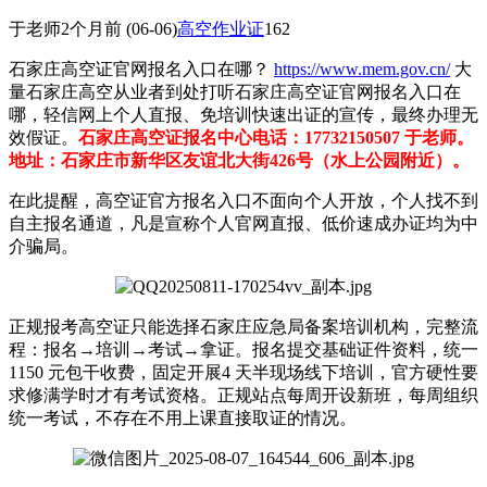
于老师
2个月前
(06-06)
高空作业证
162
石家庄高空证官网报名入口在哪？
https://www.mem.gov.cn/
大
量石家庄高空从业者到处打听石家庄高空证官网报名入口在
哪，轻信网上个人直报、免培训快速出证的宣传，最终办理无
效假证。
石家庄高空证报名中心电话：17732150507 于老师。
地址：石家庄市新华区友谊北大街426号（水上公园附近）。
在此提醒，高空证官方报名入口不面向个人开放，个人找不到
自主报名通道，凡是宣称个人官网直报、低价速成办证均为中
介骗局。
正规报考高空证只能选择石家庄应急局备案培训机构，完整流
程：报名→培训→考试→拿证。报名提交基础证件资料，统一
1150 元包干收费，固定开展4 天半现场线下培训，官方硬性要
求修满学时才有考试资格。正规站点每周开设新班，每周组织
统一考试，不存在不用上课直接取证的情况。