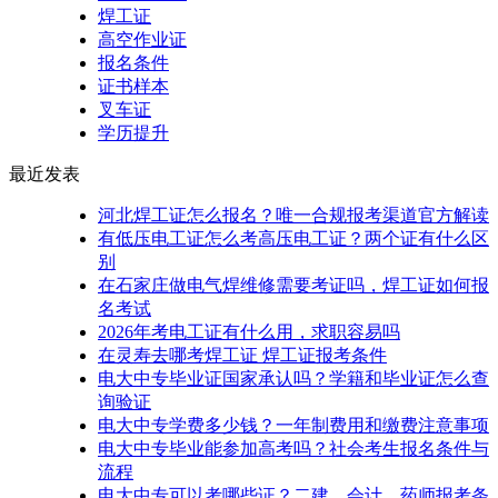
焊工证
高空作业证
报名条件
证书样本
叉车证
学历提升
最近发表
河北焊工证怎么报名？唯一合规报考渠道官方解读
有低压电工证怎么考高压电工证？两个证有什么区
别
在石家庄做电气焊维修需要考证吗，焊工证如何报
名考试
2026年考电工证有什么用，求职容易吗
在灵寿去哪考焊工证 焊工证报考条件
电大中专毕业证国家承认吗？学籍和毕业证怎么查
询验证
电大中专学费多少钱？一年制费用和缴费注意事项
电大中专毕业能参加高考吗？社会考生报名条件与
流程
电大中专可以考哪些证？二建、会计、药师报考条