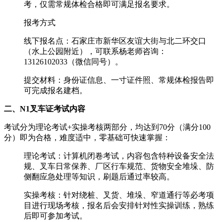
考，仅需常规体检合格即可满足报名要求。
‌报考方式‌
线下报名点：石家庄市新华区友谊大街与北二环交口
（水上公园附近），可联系杨老师咨询：
13126102033（微信同号）。
提交材料：身份证信息、一寸证件照、常规体检报告即
可完成报名建档。
二、N1叉车证考试内容
考试分为‌理论考试+实操考核‌两部分，均达到70分（满分100
分）即为合格，难度适中，零基础可快速掌握：
‌理论考试‌：计算机闭卷考试，内容包含特种设备安全法
规、叉车日常保养、厂区行车规范、货物安全堆垛、防
侧翻应急处理等知识，刷题后通过率较高。
‌实操考核‌：针对绕桩、叉货、堆垛、窄道通行等必考项
目进行现场考核，报名后会安排针对性实操训练，熟练
后即可参加考试。