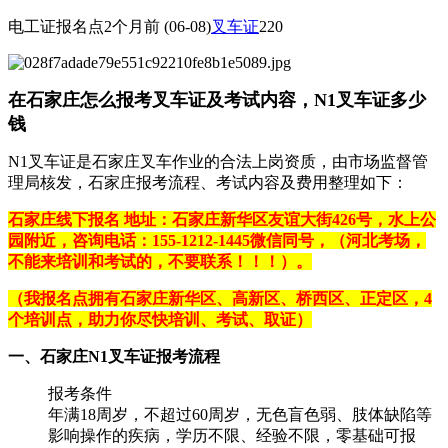
电工证报名点
2个月前
(06-08)
叉车证
220
在石家庄怎么报考叉车证及考试内容，N1叉车证多少
钱
N1叉车证是石家庄叉车作业的合法上岗资质，由市场监督管
理局核发，石家庄报考流程、考试内容及费用整理如下：
石家庄线下报名 地址：石家庄新华区友谊大街426号，水上公
园附近，咨询电话：155-1212-1445微信同号，（河北考场，
不能来培训和考试的，不要联系！！！）。
（我报名点拥有石家庄新华区、高新区、桥西区、正定区，4
个培训点，助力你尽快培训、考试、取证）
一、石家庄N1叉车证报考流程
‌报考条件‌
年满18周岁，不超过60周岁，无色盲色弱、肢体缺陷等
影响操作的疾病，学历不限、经验不限，零基础可报