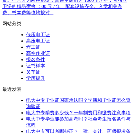
费。宿舍分为两种房型：普通空调宿舍 1000 元 / 年，带独立
卫浴的精品宿舍 1500 元 / 年，配套设施齐全。入学相关杂
费、书本费等也均按对...
网站分类
低压电工证
高压电工证
焊工证
高空作业证
报名条件
证书样本
叉车证
学历提升
最近发表
电大中专毕业证国家承认吗？学籍和毕业证怎么查
询验证
电大中专学费多少钱？一年制费用和缴费注意事项
电大中专毕业能参加高考吗？社会考生报名条件与
流程
电大中专可以考哪些证？二建、会计、药师报考条