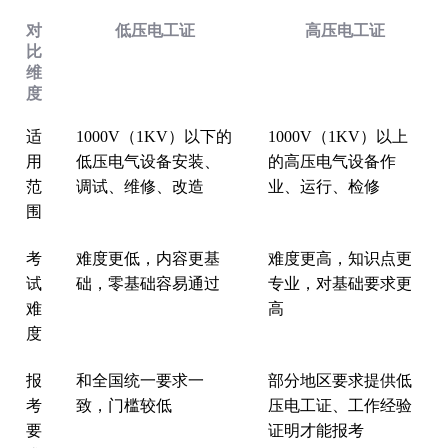
对
低压电工证
高压电工证
比
维
度
适
1000V（1KV）以下的
1000V（1KV）以上
用
低压电气设备安装、
的高压电气设备作
范
调试、维修、改造
业、运行、检修
围
考
难度更低，内容更基
难度更高，知识点更
试
础，零基础容易通过
专业，对基础要求更
难
高
度
报
和全国统一要求一
部分地区要求提供低
考
致，门槛较低
压电工证、工作经验
要
证明才能报考