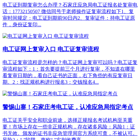
电工证到期复审怎么办理？石家庄应急局电工证报名处复审电
话：17732150507 微信同号于老师操作证复审流程如下1、复
审时间规定：电工证到期前90日内2、复审证件：持电工证原
件，身份证复印...
电工证网上复审入口 电工证复审流程
电工证复审流程是怎样的？电工证网上复审可以吗？电工证复
审流程如下：1：首先要提前三个月进行复审，不知道在哪里
看复审日期的，看自己证书的正面，右下角些的有应复审日
期。2：找正规机构进行报名3：交钱报名4...
警惕山寨！石家庄考电工证，认准应急局指定考点
电工证关乎安全和职业前途，选择正规报名考试机构至关重
要！市场上存在一些非正规机构，存在诸多风险：风险1：证
书无效。颁发的证书非应急管理局官方系统可查，不被认可。
风险2：“ ”陷阱。声称“ ”实则收费高...