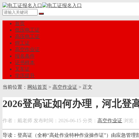
首页
低压电工证
高压电工证
焊工证
高空作业证
报名条件
证书样本
叉车证
学历提升
当前位置：
网站首页
>
高空作业证
> 正文
2026登高证如何办理，河北登
作者：戴老师
发布时间：2026-06-15
分类：
高空作业证
浏览：1
导读：登高证（全称“高处作业特种作业操作证”）由‌应急管理