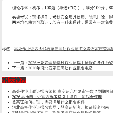
‌理论考试‌：机考，100题（单选+判断），满分100分，‌8
‌实操考试‌：现场操作，考核安全用具使用、隐患排除、脚手
两科均合格方可取证，若有一科未通过，通常有‌一次免费
标签：
高处作业证多少钱
石家庄高处作业证怎么考
石家庄登高
上一篇：
2026应急管理局特种作业证焊工证报名条件 报
下一篇：
2026年河北石家庄高处作业报名电话
相关推荐
​高处作业上岗证报考须知 高空证几年复审一次？到期换
2026 高压电工证官方报考指引｜条件、流程全梳理
登高证如何办理，需要满足什么报名条件
河北高空作业证报名官网，登高证新考、换证报名指南
邯郸高空证报名官网，邯郸考高空证正规报名渠道