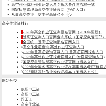
高空作业特种作业证怎么考？报名条件与流程一览
国家应急管理局高空作业证官网（报名入口）
从事高空作业，这本登高证必不可少
高空作业证排行
1
2026年高空作业证查询报名官网（2026年更新）
2
登高证查询入口官网查询系统（国家应急管理部）
3
全国统一登高证查询报名官网入口
4
高空作业证查询 高处作业证查询入口
5
2026年登高证查询官网入口 登高证官网报名入口
6
2026年高处作业证报考官网入口(附官网查询入口)
7
国家应急管理局高空作业证官网（报名入口）
8
2026年全国各省高空作业证在哪里报名(附正确官
9
2025新版高处作业操作证样本（附报名方式）
网站分类
低压电工证
高压电工证
焊工证
高空作业证