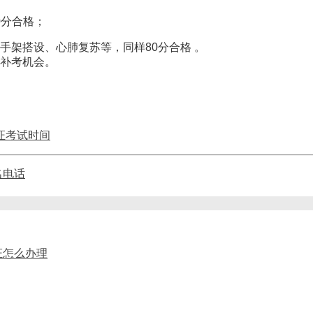
0分合格‌；
架搭设、心肺复苏等，同样‌80分合格‌ 。
补考机会‌。
证考试时间
名电话
证怎么办理