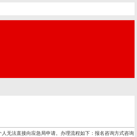
名，个人无法直接向应急局申请。办理流程如下：报名咨询方式咨询