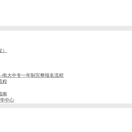
发）
——电大中专一年制完整报名流程
流程
指南
教学中心