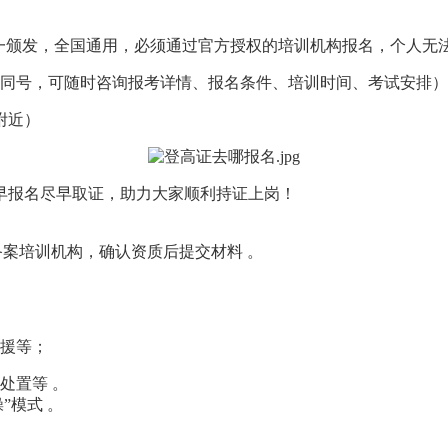
统一颁发，全国通用，必须通过‌官方授权的培训机构‌报名，个人无
同号，可随时咨询报考详情、报名条件、培训时间、考试安排）
附近）
早报名尽早取证，助力大家顺利持证上岗！
地备案培训机构，确认资质后提交材料 。
救援等；
处置等 。
”模式 。