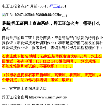
电工证报名点
2个月前
(06-15)
焊工证
201
最新|焊工证网上查询系统，焊工证怎么考，需要什么
条件
‌目前常用的焊工证主要分两类：应急管理部门核发的特种作业
操作证（熔化焊接与热切割作业）和市场监管部门核发的特种
设备焊接作业证，报考条件、查询系统和报考流程整理如下：
石家庄线下报名 地址：石家庄新华区友谊大街426号，水上公
园附近，咨询电话：155-1212-1445微信同号，（河北考场，
不能来培训和考试的，不要联系！！！）。
（我报名点拥有石家庄新华区、高新区、桥西区、正定区，4
个培训点，助力你尽快培训、考试、取证）
‌一、官方网上查询系统入口
焊工证报名官网 https://www.mem.gov.cn/