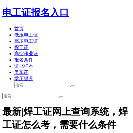
电工证报名入口
首页
低压电工证
高压电工证
焊工证
高空作业证
报名条件
证书样本
叉车证
学历提升
最新|焊工证网上查询系统，焊
工证怎么考，需要什么条件