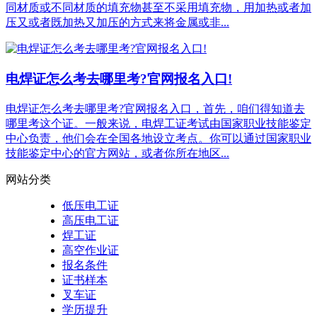
同材质或不同材质的填充物甚至不采用填充物，用加热或者加
压又或者既加热又加压的方式来将金属或非...
电焊证怎么考去哪里考?官网报名入口!
电焊证怎么考去哪里考?官网报名入口，首先，咱们得知道去
哪里考这个证。一般来说，电焊工证考试由国家职业技能鉴定
中心负责，他们会在全国各地设立考点。你可以通过国家职业
技能鉴定中心的官方网站，或者你所在地区...
网站分类
低压电工证
高压电工证
焊工证
高空作业证
报名条件
证书样本
叉车证
学历提升