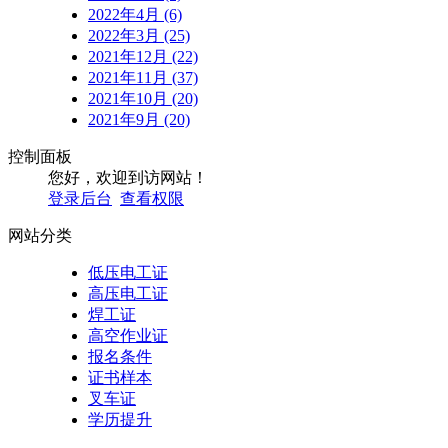
2022年4月 (6)
2022年3月 (25)
2021年12月 (22)
2021年11月 (37)
2021年10月 (20)
2021年9月 (20)
控制面板
您好，欢迎到访网站！
登录后台
查看权限
网站分类
低压电工证
高压电工证
焊工证
高空作业证
报名条件
证书样本
叉车证
学历提升