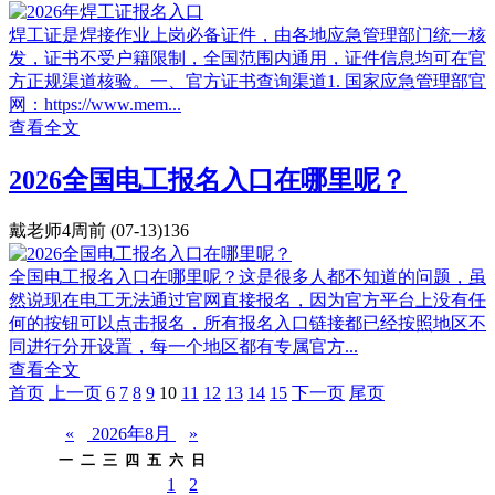
焊工证是焊接作业上岗必备证件，由各地应急管理部门统一核
发，证书不受户籍限制，全国范围内通用，证件信息均可在官
方正规渠道核验。一、官方证书查询渠道1. 国家应急管理部官
网：https://www.mem...
查看全文
2026全国电工报名入口在哪里呢？
戴老师
4周前
(07-13)
136
全国电工报名入口在哪里呢？这是很多人都不知道的问题，虽
然说现在电工无法通过官网直接报名，因为官方平台上没有任
何的按钮可以点击报名，所有报名入口链接都已经按照地区不
同进行分开设置，每一个地区都有专属官方...
查看全文
首页️
上一页
6
7
8
9
10
11
12
13
14
15
下一页
尾页
«
2026年8月
»
一
二
三
四
五
六
日
1
2