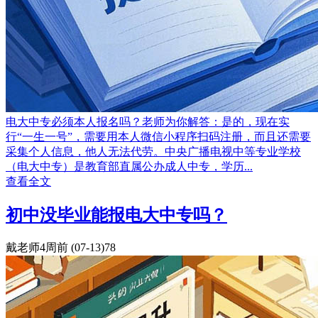
电大中专必须本人报名吗？老师为你解答：是的，现在实
行“一生一号”，需要用本人微信小程序扫码注册，而且还需要
采集个人信息，他人无法代劳。中央广播电视中等专业学校
（电大中专）是教育部直属公办成人中专，学历...
查看全文
初中没毕业能报电大中专吗？
戴老师
4周前
(07-13)
78