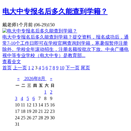
电大中专报名后多久能查到学籍？
戴老师
1个月前
(06-29)
150
电大中专报名后多久能查到学籍？提交资料，报名成功后，通
常7-10个工作日即可在学校官网查询到学籍，寒暑假暂停注册
除外。学校全年滚动招生，注册名额按批次下放。中央广播电
视中等专业学校（电大中专）是教育部...
查看全文
首页️
上一页
1
2
3
4
5
6
7
8
9
10
下一页
尾页
«
2026年8月
»
一
二
三
四
五
六
日
1
2
3
4
5
6
7
8
9
10
11
12
13
14
15
16
17
18
19
20
21
22
23
24
25
26
27
28
29
30
31