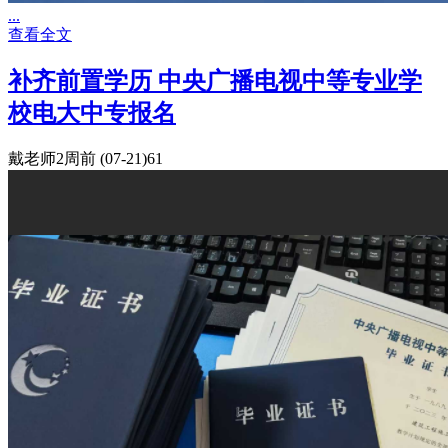
...
查看全文
补齐前置学历 中央广播电视中等专业学
校电大中专报名
戴老师
2周前
(07-21)
61