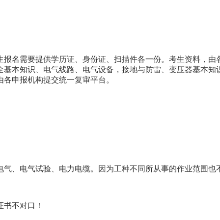
生报名需要提供学历证、身份证、扫描件各一份。考生资料，由
全基本知识、电气线路、电气设备，接地与防雷、变压器基本知
由各申报机构提交统一复审平台。
气、电气试验、电力电缆。因为工种不同所从事的作业范围也不同，
证书不对口！