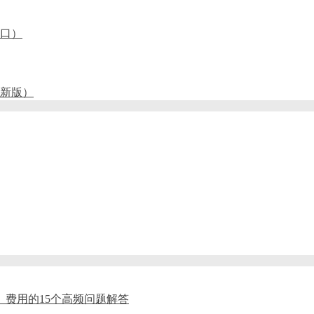
入口）
5新版）
、费用的15个高频问题解答