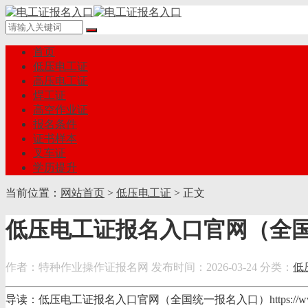
首页
低压电工证
高压电工证
焊工证
高空作业证
报名条件
证书样本
叉车证
学历提升
当前位置：
网站首页
>
低压电工证
> 正文
低压电工证报名入口官网（全
作者：特种作业操作证报名网
发布时间：2026-03-24
分类：
低
导读：低压电工证报名入口官网（全国统一报名入口）https://w