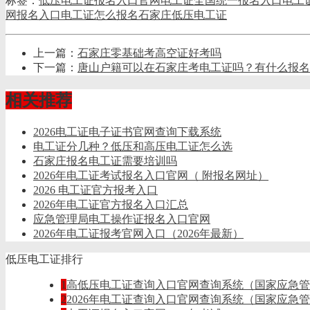
标签：
低压电工证报名入口官网
电工证全国统一报名入口
电工
网报名入口
电工证怎么报名
石家庄低压电工证
上一篇：
石家庄零基础考高空证好考吗
下一篇：
唐山户籍可以在石家庄考电工证吗？有什么报名
相关推荐
2026电工证电子证书官网查询下载系统
电工证分几种？低压和高压电工证怎么选
石家庄报名电工证需要培训吗
2026年电工证考试报名入口官网（ 附报名网址）
2026 电工证官方报考入口
2026年电工证官方报名入口汇总
应急管理局电工操作证报名入口官网
2026年电工证报考官网入口（2026年最新）
低压电工证排行
1
高低压电工证查询入口官网查询系统（国家应急管
2
2026年电工证查询入口官网查询系统（国家应急