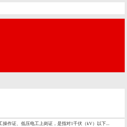
压电工操作证、低压电工上岗证，是指对1千伏（kV）以下...