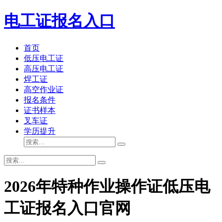
电工证报名入口
首页
低压电工证
高压电工证
焊工证
高空作业证
报名条件
证书样本
叉车证
学历提升
2026年特种作业操作证低压电
工证报名入口官网