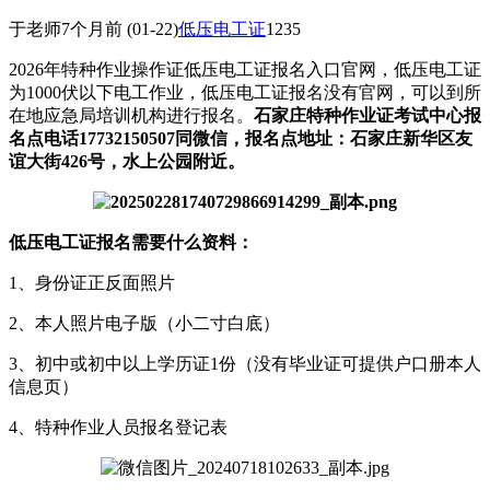
于老师
7个月前
(01-22)
低压电工证
1235
2026年特种作业操作证低压电工证报名入口官网，低压电工证
为1000伏以下电工作业，
低压电工证报名没有官网，可以到所
在地应急局培训机构进行报名。
石家庄特种作业证考试中心报
名点电话17732150507同微信，报名点地址：石家庄新华区友
谊大街426号，水上公园附近。
低压电工证报名需要什么资料：
1、身份证正反面照片
2、本人照片电子版（小二寸白底）
3、初中或初中以上学历证1份（没有毕业证可提供户口册本人
信息页）
4、特种作业人员报名登记表