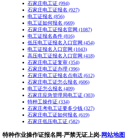
石家庄电工证
(994)
石家庄电工证报名
(927)
电工证报名
(856)
电工证如何报名
(669)
石家庄电工证报名官网
(1087)
电工证报名条件
(816)
低压电工证报名入口官网
(454)
电工证报名入口官网
(1043)
高压电工证报名入口官网
(418)
石家庄电工证复审
(354)
石家庄电工证办理
(396)
石家庄电工证报名点电话
(612)
石家庄电工证怎么报名
(606)
电工证怎么报名
(409)
石家庄应急管理局电工证
(303)
特种工操作证
(334)
石家庄考电工证要多少钱
(327)
石家庄电工证如何报名
(619)
石家庄低压电工证
(582)
特种作业操作证报名网-严禁无证上岗-
网站地图