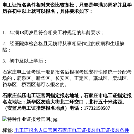
电工证报名条件相对来说比较宽松，只要是年满18周岁并且学
历在初中以上就可以报名，具体要求如下：
1、年满18周岁且符合相关工种规定的年龄要求；
2、经医院体检合格且无妨碍从事相应作业的疾病和生理缺
陷；
3、初中及以上学历；
石家庄电工证考试一般是报名后根据考试安排快慢统一分配考
场的，鹿泉区、新华区、长安区、正定区、藁城区、栾城区、
裕华区、桥西区都可以报名的。
石家庄低压电工证官网指定报名地址，石家庄市电工证指定报
名点地址：新华区友谊大街北二环交口，北行五十米路西。
（安监局电工证指定报名地点）电话：17732150507
标签:
电工证报名入口官网
石家庄电工证报名
电工证报名条件