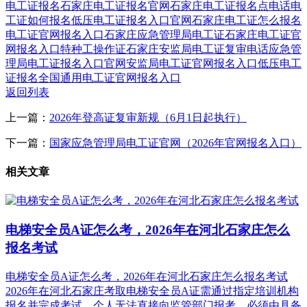
电工证报名
石家庄电工证报名官网
石家庄电工证报名点电话
电
工证如何报名
低压电工证报名入口官网
石家庄电工证怎么报名
电工证官网报名入口
石家庄应急管理局电工证
石家庄电工证官
网报名入口
特种工操作证
石家庄安监局电工证复审电话
应急管
理局电工证报名入口官网
安监局电工证官网报名入口
低压电工
证报名
全国通用电工证官网报名入口
返回列表
上一篇：
2026年登高证复审新规（6月1日起执行）
下一篇：
国家应急管理局电工证官网（2026年官网报名入口）
相关文章
电梯安全员A证怎么考，2026年在河北石家庄怎么
报名考试
电梯安全员A证怎么考，2026年在河北石家庄怎么报名考试‌
2026年在河北石家庄考取电梯安全员A证需通过指定培训机构
报名并完成考试‌，个人无法直接向监管部门报考，必须由具备