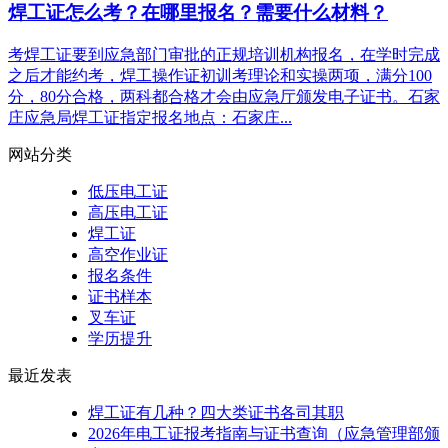
焊工证怎么考？在哪里报名？需要什么材料？
考焊工证要到应急部门审批的正规培训机构报名，在学时完成
之后才能约考，焊工操作证初训考理论和实操两项，满分100
分，80分合格，两科都合格才会由应急厅颁发电子证书。石家
庄应急局焊工证指定报名地点：石家庄...
网站分类
低压电工证
高压电工证
焊工证
高空作业证
报名条件
证书样本
叉车证
学历提升
最近发表
焊工证有几种？四大类证书各司其职
2026年电工证报考指南与证书查询（应急管理部颁