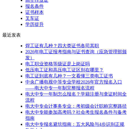
高空作业证
报名条件
证书样本
叉车证
学历提升
最近发表
焊工证有几种？四大类证书各司其职
2026年电工证报考指南与证书查询（应急管理部颁
发）
电工职业资格等级证是上岗证吗
低压电工证和高压电工证区别在哪里？
电工证到底有几种？一文看懂三类电工证书
中央广播电视中等专业学校2026年官方报名入口
——电大中专一年制完整报名流程
电大中专一年制怎么报名？学籍注册与拿证时间全
流程
电大中专会计事务专业：考初级会计职称完整路径
电大中专能参加高考吗？社会考生报名条件与备考
指南
电大中专报名避坑指南：五大风险与4步识别正规