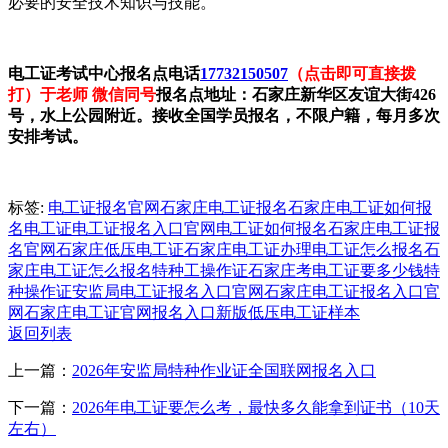
必要的安全技术知识与技能。
电工证考试中心报名点电话
17732150507
（点击即可直接拨
打）于老师 微信同号
报名点地址：石家庄新华区友谊大街426
号，水上公园附近。接收全国学员报名，不限户籍，每月多次
安排考试。
标签:
电工证报名官网
石家庄电工证报名
石家庄电工证如何报
名
电工证
电工证报名入口官网
电工证如何报名
石家庄电工证报
名官网
石家庄低压电工证
石家庄电工证办理
电工证怎么报名
石
家庄电工证怎么报名
特种工操作证
石家庄考电工证要多少钱
特
种操作证
安监局电工证报名入口官网
石家庄电工证报名入口官
网
石家庄电工证官网报名入口
新版低压电工证样本
返回列表
上一篇：
2026年安监局特种作业证全国联网报名入口
下一篇：
2026年电工证要怎么考，最快多久能拿到证书（10天
左右）