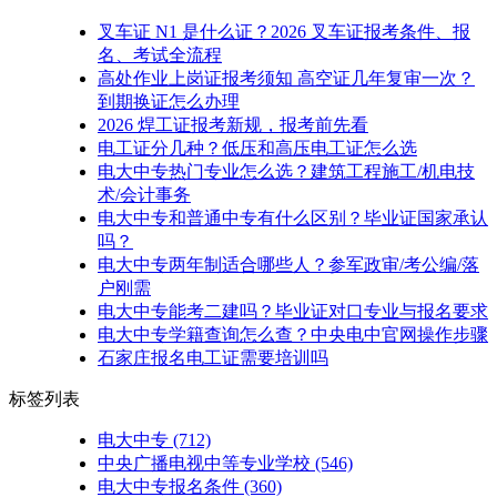
叉车证 N1 是什么证？2026 叉车证报考条件、报
名、考试全流程
​高处作业上岗证报考须知 高空证几年复审一次？
到期换证怎么办理
2026 焊工证报考新规，报考前先看
电工证分几种？低压和高压电工证怎么选
电大中专热门专业怎么选？建筑工程施工/机电技
术/会计事务
电大中专和普通中专有什么区别？毕业证国家承认
吗？
电大中专两年制适合哪些人？参军政审/考公编/落
户刚需
电大中专能考二建吗？毕业证对口专业与报名要求
电大中专学籍查询怎么查？中央电中官网操作步骤
石家庄报名电工证需要培训吗
标签列表
电大中专
(712)
中央广播电视中等专业学校
(546)
电大中专报名条件
(360)