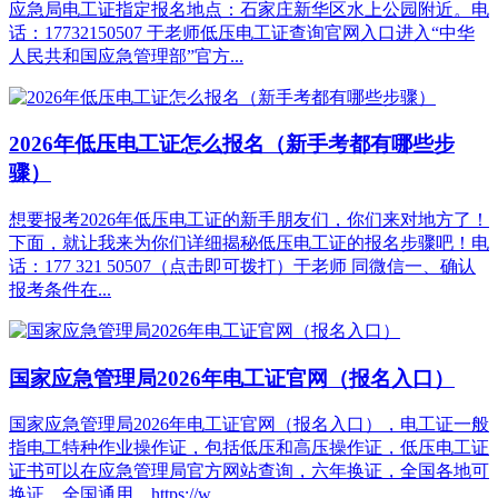
应急局电工证指定报名地点：石家庄新华区水上公园附近。电
话：17732150507 于老师低压电工证查询官网入口进入“中华
人民共和国应急管理部”官方...
2026年低压电工证怎么报名（新手考都有哪些步
骤）
想要报考2026年低压电工证的新手朋友们，你们来对地方了！
下面，就让我来为你们详细揭秘低压电工证的报名步骤吧！电
话：177 321 50507（点击即可拨打）于老师 同微信一、确认
报考条件在...
国家应急管理局2026年电工证官网（报名入口）
国家应急管理局2026年电工证官网（报名入口），电工证一般
指电工特种作业操作证，包括低压和高压操作证，低压电工证
证书可以在应急管理局官方网站查询，六年换证，全国各地可
换证，全国通用。https://w...