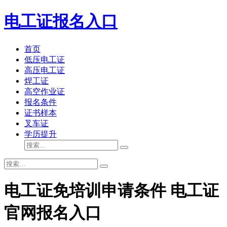
电工证报名入口
首页
低压电工证
高压电工证
焊工证
高空作业证
报名条件
证书样本
叉车证
学历提升
电工证免培训申请条件 电工证
官网报名入口