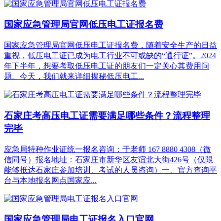
国家应急管理局官网低压电工证报名费
国家应急管理局官网低压电工证报名费，随着安全生产的日益
重视，低压电工证已成为电工行业不可或缺的“通行证”。2024
年下半年，想要考取低压电工证的朋友们一定关心其费用问
题。今天，我们就来详细揭秘低压电工...
石家庄考高压电工证需要满足哪些条件？流程整理
完毕
应急局特种作业证统一报名咨询：于老师 167 8880 4308（微
信同号）报名地址：石家庄市新华区友谊北大街426号（仅限
能够抵达石家庄参加培训、考试的人员咨询）一、官方查询平
台与本地报名网点国家应...
国家应急管理局电工证报名入口官网