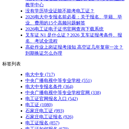
教学中心
没有学历毕业证能不能考电工证？
2026电大中专报名前必看：关于报名、学籍、毕
业、费用的15个高频问题解答
2026电工证电子证书官网查询下载系统
叉车证 N1 是什么证？2026 叉车证报考条件、报
名、考试全流程
​高处作业上岗证报考须知 高空证几年复审一次？
到期换证怎么办理
标签列表
电大中专
(717)
中央广播电视中等专业学校
(551)
电大中专报名条件
(364)
中央广播电视中等专业学校官网
(338)
电工证官网报名入口
(542)
电工证
(1080)
石家庄电工证
(993)
石家庄电工证报名
(926)
电工证报名
(857)
电工证如何报名
(670)