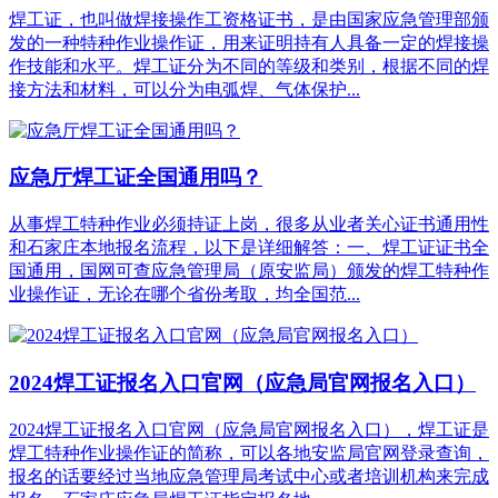
焊工证，也叫做焊接操作工资格证书，是由国家应急管理部颁
发的一种特种作业操作证，用来证明持有人具备一定的焊接操
作技能和水平。焊工证分为不同的等级和类别，根据不同的焊
接方法和材料，可以分为电弧焊、气体保护...
应急厅焊工证全国通用吗？
从事焊工特种作业必须持证上岗，很多从业者关心证书通用性
和石家庄本地报名流程，以下是详细解答：一、焊工证证书全
国通用，国网可查应急管理局（原安监局）颁发的焊工特种作
业操作证，无论在哪个省份考取，均全国范...
2024焊工证报名入口官网（应急局官网报名入口）
2024焊工证报名入口官网（应急局官网报名入口），焊工证是
焊工特种作业操作证的简称，可以各地安监局官网登录查询，
报名的话要经过当地应急管理局考试中心或者培训机构来完成