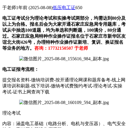
于老师
1年前
(2025-08-08)
低压电工证
650
电工证考试分为‌理论考试和实操考试‌两部分，均需达到80分及
以上为合格。报名后会为大家开通石家庄应急局专用题库，考
试从中抽选100道题，均为单选和判断题，100满分，80分通
过。
石家庄应急局特种作业操作证报名位于石家庄市新华区友
谊北大街426号，办理特种作业操作证新培、复训、换证报名
等业务的地方。
咨询：17732150507 于老师
电工证报考流程：
提交报名资料-缴纳培训费-按开通理论网课和题库备考-线上网
课培训和刷题-线下培训-缴纳考试费预约考试-理论考试-实操
考试-证书上网查询下载
理论考试
‌内容‌：涵盖电工基础（电路分析、电机与变压器）、电气安全