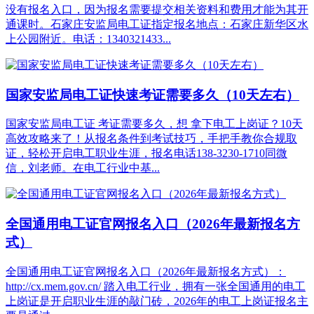
没有报名入口，因为报名需要提交相关资料和费用才能为其开
通课时。石家庄安监局电工证指定报名地点：石家庄新华区水
上公园附近。电话：1340321433...
国家安监局电工证快速考证需要多久（10天左右）
国家安监局电工证 考证需要多久，想 拿下电工上岗证？10天
高效攻略来了！从报名条件到考试技巧，手把手教你合规取
证，轻松开启电工职业生涯，报名电话138-3230-1710同微
信，刘老师。在电工行业中基...
全国通用电工证官网报名入口（2026年最新报名方
式）
全国通用电工证官网报名入口（2026年最新报名方式）：
http://cx.mem.gov.cn/ 踏入电工行业，拥有一张全国通用的电工
上岗证是开启职业生涯的敲门砖，2026年的电工上岗证报名主