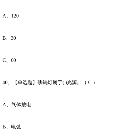
A、120
B、30
C、60
40、【单选题】碘钨灯属于( )光源。（ C ）
A、气体放电
B、电弧