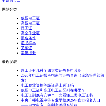
要是通过...
网站分类
低压电工证
高压电工证
焊工证
高空作业证
报名条件
证书样本
叉车证
学历提升
最近发表
焊工证有几种？四大类证书各司其职
2026年电工证报考指南与证书查询（应急管理部颁
发）
电工职业资格等级证是上岗证吗
低压电工证和高压电工证区别在哪里？
电工证到底有几种？一文看懂三类电工证书
中央广播电视中等专业学校2026年官方报名入口
——电大中专一年制完整报名流程