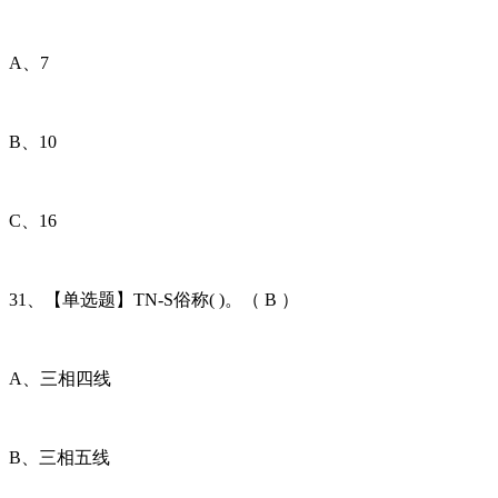
A、7
B、10
C、16
31、【单选题】TN-S俗称( )。（ B ）
A、三相四线
B、三相五线