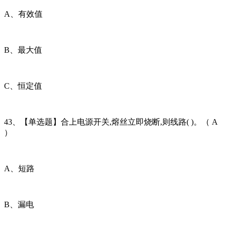
A、有效值
B、最大值
C、恒定值
43、【单选题】合上电源开关,熔丝立即烧断,则线路( )。（ A
）
A、短路
B、漏电