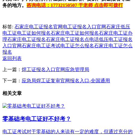
务的地方。
咨询电话：17732150507 于老师 点击即可拨打
标签:
石家庄电工证报名官网
电工证报名入口官网
石家庄低压
电工证
电工证如何报名
石家庄电工证如何报名
石家庄电工证办
理
石家庄电工证报名
石家庄电工证报名点电话
低压电工证报名
入口官网
石家庄电工证考试
电工证怎么报名
石家庄电工证怎么
报名
返回列表
上一篇：
焊工证报名入口官网应急管理局
下一篇：
应急局焊工证复审官网报名入口-全国通用
相关文章
零基础考电工证好不好考？
电工证考试对于零基础的人来说有一定的难度，但通过充分的