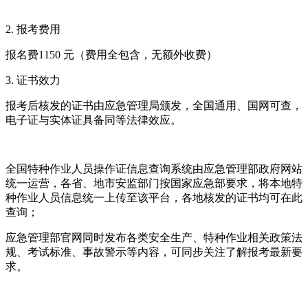
2. 报考费用
报名费1150 元（费用全包含，无额外收费）
3. 证书效力
报考后核发的证书由应急管理局颁发，全国通用、国网可查，
电子证与实体证具备同等法律效应。
全国特种作业人员操作证信息查询系统由应急管理部政府网站
统一运营，各省、地市安监部门按国家应急部要求，将本地特
种作业人员信息统一上传至该平台，各地核发的证书均可在此
查询；
应急管理部官网同时发布各类安全生产、特种作业相关政策法
规、考试标准、事故警示等内容，可同步关注了解报考最新要
求。