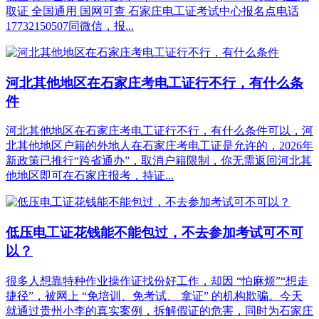
取证 全国通用 国网可查 石家庄电工证考试中心报名点电话
17732150507同微信，报...
河北其他地区在石家庄考电工证行不行，有什么条
件
河北其他地区在石家庄考电工证行不行，有什么条件‌可以，河
北其他地区户籍的外地人在石家庄考电工证是允许的‌，2026年
新政策已推行“跨省通办”，取消户籍限制，你无需返回河北其
他地区即可在石家庄报考，持证...
低压电工证花钱能不能包过，不去参加考试可不可
以？
很多人想靠特种作业操作证找份好工作，却因 “怕麻烦”“想走
捷径”，被网上 “免培训、免考试、 拿证” 的机构欺骗。今天
就通过贵州小李的真实案例，拆解假证的危害，同时为石家庄