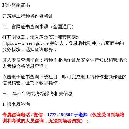
职业资格证书
建筑施工特种操作资格证
二、官网证书查询步骤（全国通用）
打开浏览器，输入应急管理部官网网址
https://www.mem.gov.cn/ 并进入，登录后找到并点击页面中的
服务板块，选择查询服务；
进入专属查询平台：特种作业操作证及安全生产知识和管理能
力考核合格信息查询；
点击电子证书查询下载栏目，即可完成电工特种作业操作证的
信息核验、证书下载等操作。
三、2026 年河北考场报考相关信息
1. 报名及咨询
专属咨询电话 / 微信：
17732150507 于老师
（仅接受可到场培
训和考试的人员咨询，无法到场者勿扰）；