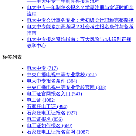
——电大中专一年制完整报名流程
电大中专一年制怎么报名？学籍注册与拿证时间全
流程
电大中专会计事务专业：考初级会计职称完整路径
电大中专能参加高考吗？社会考生报名条件与备考
指南
电大中专报名避坑指南：五大风险与4步识别正规
教学中心
标签列表
电大中专
(717)
中央广播电视中等专业学校
(551)
电大中专报名条件
(364)
中央广播电视中等专业学校官网
(338)
电工证官网报名入口
(541)
电工证
(1082)
石家庄电工证
(994)
石家庄电工证报名
(927)
电工证报名
(856)
电工证如何报名
(669)
石家庄电工证报名官网
(1087)