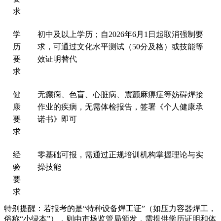
求‌
‌学
‌初中及以上学历‌；‌自2026年6月1日起取消强制要
历
求‌，可通过文化水平测试（50分及格）或技能等
要
效证明替代
求‌
‌健
无癫痫、色盲、心脏病、震颤麻痹症等妨碍焊接
康
作业的疾病，‌无需体检报告‌，签署《个人健康承
要
诺书》即可
求‌
‌经
‌零基础可报‌，需通过正规培训机构掌握理论与实
验
操技能
要
求‌
特别提醒：若报考的是“特种设备焊工证”（如压力容器焊工，
俗称“小绿本”），则由市场监管局颁发，需提供学历证明和体