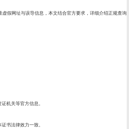
量虚假网址与误导信息，本文结合官方要求，详细介绍正规查询
发证机关等官方信息。
体证书法律效力一致。