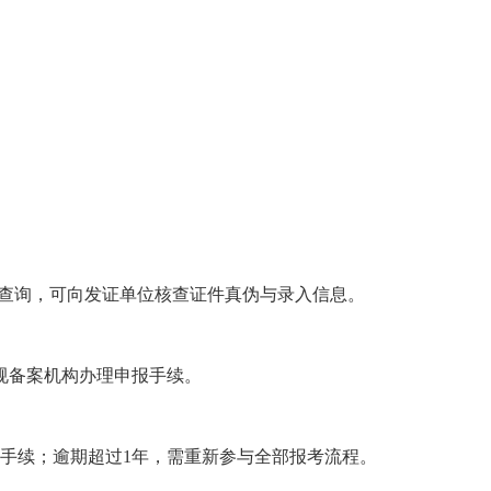
法查询，可向发证单位核查证件真伪与录入信息。
规备案机构办理申报手续。
审手续；逾期超过1年，需重新参与全部报考流程。