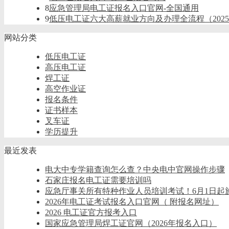
8
应急管理局电工证报名入口官网-全国通用
9
低压电工证六大高薪就业方向及办理全流程（202
网站分类
低压电工证
高压电工证
焊工证
高空作业证
报名条件
证书样本
叉车证
学历提升
最近发表
电大中专学籍查询怎么查？中央电中官网操作步骤
石家庄报名电工证需要培训吗
应急厅事关所有特种作业人员培训考试！6月1日起
2026年电工证考试报名入口官网（ 附报名网址）
2026 电工证官方报考入口
国家应急管理局焊工证官网（2026年报名入口）