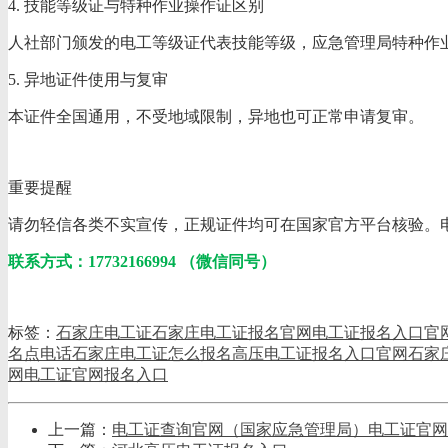
4. 技能等级证与特种作业操作证区别
人社部门颁发的电工等级证代表技能等级，应急管理局特种作
5. 异地证件使用与复审
本证件全国通用，不受地域限制，异地也可正常申请复审。
重要提醒
请勿轻信各类不实宣传，正规证件均可在国家官方平台核验。
联系方式：17732166994 （微信同号）
标签：
石家庄电工证
石家庄电工证报名官网
电工证报名入口官
名点电话
石家庄电工证怎么报名
高压电工证报名入口官网
石家
网
电工证官网报名入口
上一篇：
电工证查询官网（国家应急管理局）电工证官网