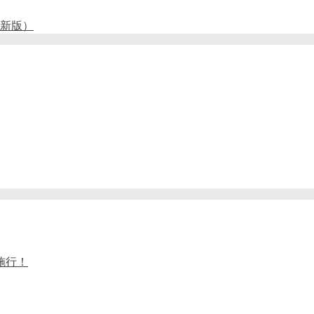
5新版）
施行！