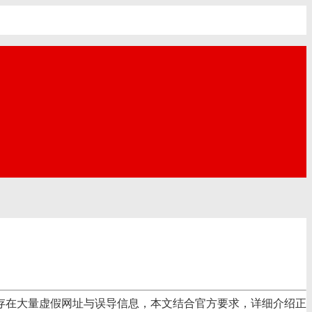
存在大量虚假网址与误导信息，本文结合官方要求，详细介绍正