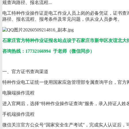
规查询路径、报名流程...
电工特种作业操作证是电工作业人员上岗的必备凭证，证书查
路径、报名流程、报考条件及常见问题，供从业人员参考。
石家庄官方特种作业证报名站点设于石家庄市新华区友谊北大街
咨询热线：17732166994 于老师（微信同步）
一、官方证书查询渠道
特种作业电工证统一使用国家应急管理部专属查询平台，官方网址：https:
电脑端操作流程
进入官网后，选择“特种作业操作证查询”服务，录入持证人
手机端操作流程
微信关注官方公众号“国家安全生产考试”，完成实人认证后