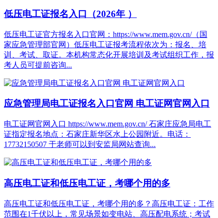
低压电工证报名入口（2026年 ）
低压电工证官方报名入口官网：https://www.mem.gov.cn/（国
家应急管理部官网）低压电工证报考流程依次为：报名、培
训、考试、取证。本机构常态化开展培训及考试组织工作，报
考人员可提前咨询...
应急管理局电工证报名入口官网 电工证网官网入口
电工证网官网入口 https://www.mem.gov.cn/ 石家庄应急局电工
证指定报名地点：石家庄新华区水上公园附近。电话：
17732150507 于老师可以到安监局网站查询...
高压电工证和低压电工证，考哪个用的多
高压电工证和低压电工证，考哪个用的多？高压电工证：工作
范围在1千伏以上，常见场景如变电站、高压配电系统；考试