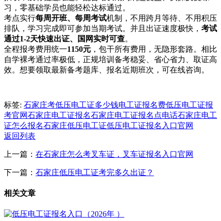
习，零基础学员也能轻松达标通过。
考点实行
每周开班、每周考试
机制，不用跨月等待、不用积压
排队，学习完成即可参加当期考试。并且出证速度极快，
考试
通过1-2天快速出证、国网实时可查
。
全程报考费用统一
1150元
，包干所有费用，无隐形套路。相比
自学裸考通过率极低，正规培训备考稳妥、省心省力、取证高
效。想要领取最新备考题库、报名近期班次，可在线咨询。
标签:
石家庄考低压电工证多少钱
电工证报名费
低压电工证报
考官网
石家庄电工证报名
石家庄电工证报名点电话
石家庄电工
证怎么报名
石家庄低压电工证
低压电工证报名入口官网
返回列表
上一篇：
在石家庄怎么考叉车证，叉车证报名入口官网
下一篇：
石家庄低压电工证考完多久出证？
相关文章