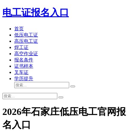
电工证报名入口
首页
低压电工证
高压电工证
焊工证
高空作业证
报名条件
证书样本
叉车证
学历提升
2026年石家庄低压电工官网报
名入口