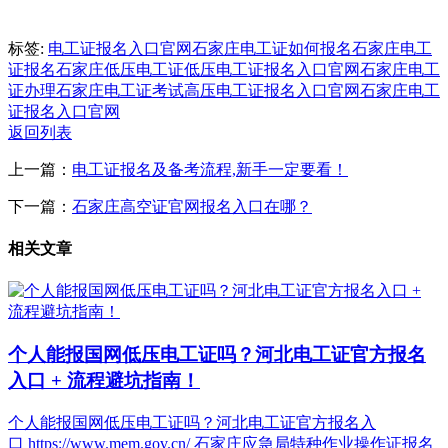
标签:
电工证报名入口官网
石家庄电工证如何报名
石家庄电工
证报名
石家庄低压电工证
低压电工证报名入口官网
石家庄电工
证办理
石家庄电工证考试
高压电工证报名入口官网
石家庄电工
证报名入口官网
返回列表
上一篇：
电工证报名及备考流程,新手一定要看！
下一篇：
石家庄高空证官网报名入口在哪？
相关文章
个人能报国网低压电工证吗？河北电工证官方报名
入口 + 流程避坑指南！
个人能报国网低压电工证吗？河北电工证官方报名入
口 https://www.mem.gov.cn/ 石家庄应急局特种作业操作证报名