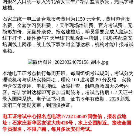
网报名入口统一录入河北省安全生产培训监管系统，完成学籍
建档。
石家庄统一电工证合规报考费用为1150 元全包，费用包含报
名费、全套学习资料费、7 天半现场培训费、官方考试费，无
隐形加价、无额外杂费。报名建档后，学员需要完成人脸识别
线下打卡，硬性参与7 天半线下现场集中培训，同步搭配冀安
培训线上网课，线上线下双学时全部达标，机构才能申报考试
名额。
本地电工证考点执行每周开班、每周组织考试规则，考试分为
理论机考与现场实操两项，理论 100 道考题 80 分及格，实操
包含仪表使用、电机接线、故障排查、触电急救四大必考内
容。培训学时达标即可参加当期统考，考试合格后 1-2 天证书
录入国网系统、电子证书可查，证书 6 年有效期，2026 新规
取消三年定期复审，到期仅换证。
电工证考试中心报名点电话17732150507同微信，报名点地
址：石家庄新华区友谊大街426号，水上公园附近。接收全国
学员报名，不限户籍，每月多次安排考试。