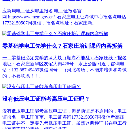
应急局电工证从哪里报名 电工证报名官
网 https://www.mem.gov.cn/ 石家庄电工证考试中心报名点电话
17732150507同微信，报名点地址：石家庄新...
零基础学电工先学什么？石家庄培训课程内容拆解
一、零基础必须先学的 4 大块（顺序不能乱）石家庄线下报名
地址：石家庄新华区友谊大街426号，水上公园附近，咨询电
话：132 887 49489微信同号，（河北考场，不能来培训和考试
的，不要联系！！...
没有低压电工证能考高压电工证吗？
没有低压电工证能考高压电工证，但是两证是不通用的，电工
证报名、电工证复审、电工证咨询17732150507同微信考高压
电工证并不一定要先考低压电工证。虽然这两种证书在电工行