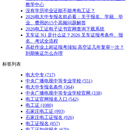
教学中心
没有学历毕业证能不能考电工证？
2026电大中专报名前必看：关于报名、学籍、毕
业、费用的15个高频问题解答
2026电工证电子证书官网查询下载系统
叉车证 N1 是什么证？2026 叉车证报考条件、报
名、考试全流程
​高处作业上岗证报考须知 高空证几年复审一次？
到期换证怎么办理
标签列表
电大中专
(717)
中央广播电视中等专业学校
(551)
电大中专报名条件
(364)
中央广播电视中等专业学校官网
(338)
电工证官网报名入口
(542)
电工证
(1080)
石家庄电工证
(993)
石家庄电工证报名
(926)
电工证报名
(857)
电工证如何报名
(670)