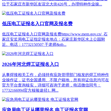
位于石家庄市新华区友谊北大街426号，办理特种作业操...
低压电工证报名入口官网及报名费
低压电工证报名入口官网及报名费https://www.mem.gov.cn/ 石
家庄安监局电工证指定报名地点：石家庄新华区水上公园附
近。电话：17732150507 于老师&nb...
2026年河北焊工证报名入口
从事焊接相关工作，必须持有应急管理部门核发的焊工特种作
业操作证，证书全国通用、不限户籍地，所有持证信息均可在
官方平台查询核实，详细可咨询于老师，电话微信同号：
17732166994官方核验途径1. 网...
应急局电工证从哪里报名 电工证报名官网