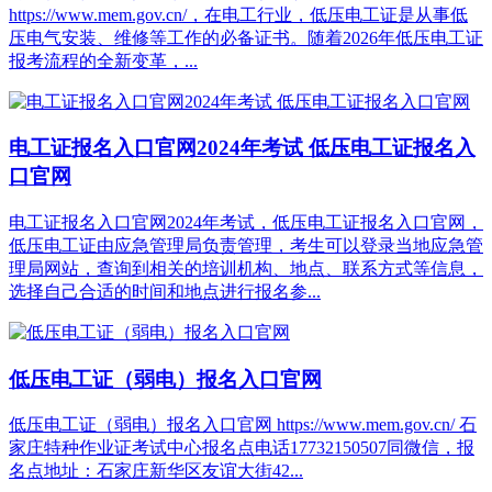
https://www.mem.gov.cn/，在电工行业，低压电工证是从事低
压电气安装、维修等工作的必备证书。随着2026年低压电工证
报考流程的全新变革，...
电工证报名入口官网2024年考试 低压电工证报名入
口官网
电工证报名入口官网2024年考试，低压电工证报名入口官网，
低压电工证由应急管理局负责管理，考生可以登录当地应急管
理局网站，查询到相关的培训机构、地点、联系方式等信息，
选择自己合适的时间和地点进行报名参...
低压电工证（弱电）报名入口官网
低压电工证（弱电）报名入口官网 https://www.mem.gov.cn/ 石
家庄特种作业证考试中心报名点电话17732150507同微信，报
名点地址：石家庄新华区友谊大街42...