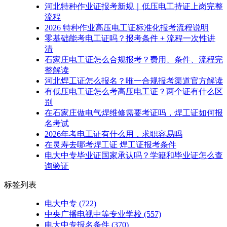
河北特种作业证报考新规｜低压电工持证上岗完整
流程
2026 特种作业高压电工证标准化报考流程说明
零基础能考电工证吗？报考条件 + 流程一次性讲
清
石家庄电工证怎么合规报考？费用、条件、流程完
整解读
河北焊工证怎么报名？唯一合规报考渠道官方解读
有低压电工证怎么考高压电工证？两个证有什么区
别
在石家庄做电气焊维修需要考证吗，焊工证如何报
名考试
2026年考电工证有什么用，求职容易吗
在灵寿去哪考焊工证 焊工证报考条件
电大中专毕业证国家承认吗？学籍和毕业证怎么查
询验证
标签列表
电大中专
(722)
中央广播电视中等专业学校
(557)
电大中专报名条件
(370)