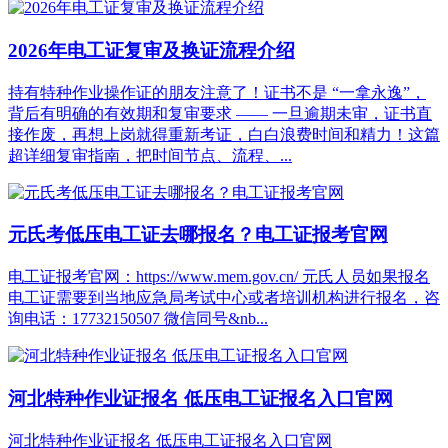
2026年电工证复审及换证流程介绍
持有特种作业操作证的朋友注意了！证书不是 “一拿永逸”，
背后有明确的有效期和复审要求 —— 一旦逾期未审，证书直
接作废，再想上岗就得重新考证，白白浪费时间和精力！这篇
超详细复审指南，把时间节点、流程、...
元氏考低压电工证去哪报名？电工证报考官网
电工证报考官网：https://www.mem.gov.cn/ 元氏人员如果报名
电工证需要到当地应急局考试中心或者培训机构进行报名，咨
询电话：17732150507 微信同号&nb...
河北特种作业证报名 低压电工证报名入口官网
河北特种作业证报名 低压电工证报名入口官网