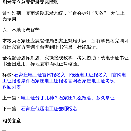
刚考完立刻无记录无需慌张；
证件过期、复审逾期未录系统，平台会标注 “失效”，无法上
岗使用。
六、本地报考优势
本校为石家庄应急管理局备案正规培训点，所有学员考完均可
在国家官方查询平台查到证书信息，杜绝假证。
全程配套题库刷题、实操接线教学，考完协助下载电子证书证
书全国通用、异地复审均可正常核验。
标签:
石家庄电工证官网报名入口
低压电工证报名入口官网
电
工证报名条件
石家庄电工证报名官网
石家庄电工证考试
返回列表
上一篇：
电工证分哪几种？石家庄怎么报名、多久拿证
下一篇：
石家庄低压电工证去哪报名
相关文章