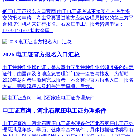
低压电工证报名入口官网 由于电工证考试不接受个人考生提
交的报考申请，考生需要通过地方应急管理局授权的第三方平
台和培训机构来进行报名。石家庄电工证报考咨询电话：
17732150507 接收全国...
2026 电工证官方报名入口汇总
电工特种作业操作证，是从事电气类特种作业必须具备的法定
证件，由国家及各地应急管理部门统一监管与核发。为帮助
2026年意向考生顺利完成报考，本文整理官方报名入口、报名
方式、完整流程以及相关注意事项。后续...
电工证查询，河北石家庄电工证办理条件
电工证查询，河北石家庄电工证办理条件‌河北石家庄电工证办
理需满足年龄、学历、健康等基本条件‌，具体根据证书类型有