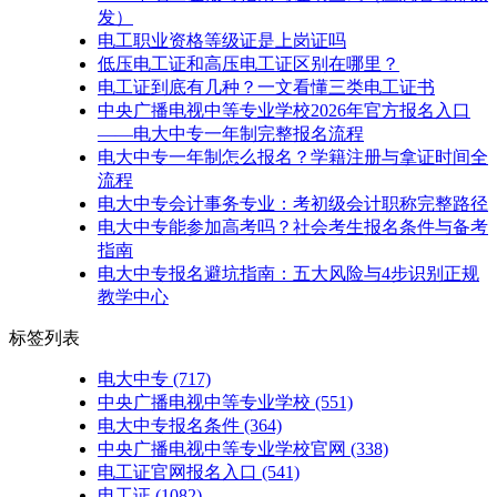
发）
电工职业资格等级证是上岗证吗
低压电工证和高压电工证区别在哪里？
电工证到底有几种？一文看懂三类电工证书
中央广播电视中等专业学校2026年官方报名入口
——电大中专一年制完整报名流程
电大中专一年制怎么报名？学籍注册与拿证时间全
流程
电大中专会计事务专业：考初级会计职称完整路径
电大中专能参加高考吗？社会考生报名条件与备考
指南
电大中专报名避坑指南：五大风险与4步识别正规
教学中心
标签列表
电大中专
(717)
中央广播电视中等专业学校
(551)
电大中专报名条件
(364)
中央广播电视中等专业学校官网
(338)
电工证官网报名入口
(541)
电工证
(1082)