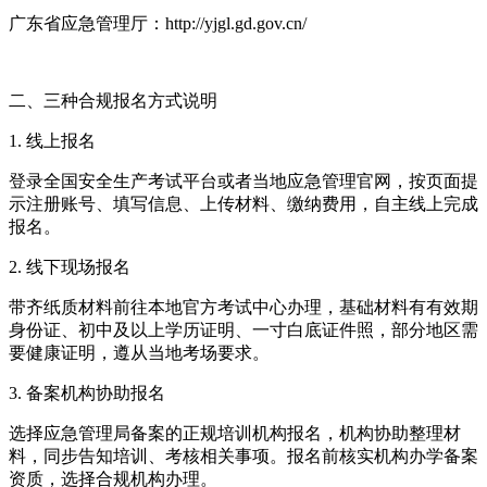
广东省应急管理厅：http://yjgl.gd.gov.cn/
二、三种合规报名方式说明
1. 线上报名
登录全国安全生产考试平台或者当地应急管理官网，按页面提
示注册账号、填写信息、上传材料、缴纳费用，自主线上完成
报名。
2. 线下现场报名
带齐纸质材料前往本地官方考试中心办理，基础材料有有效期
身份证、初中及以上学历证明、一寸白底证件照，部分地区需
要健康证明，遵从当地考场要求。
3. 备案机构协助报名
选择应急管理局备案的正规培训机构报名，机构协助整理材
料，同步告知培训、考核相关事项。报名前核实机构办学备案
资质，选择合规机构办理。