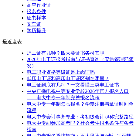
高空作业证
报名条件
证书样本
叉车证
学历提升
最近发表
焊工证有几种？四大类证书各司其职
2026年电工证报考指南与证书查询（应急管理部颁
发）
电工职业资格等级证是上岗证吗
低压电工证和高压电工证区别在哪里？
电工证到底有几种？一文看懂三类电工证书
中央广播电视中等专业学校2026年官方报名入口
——电大中专一年制完整报名流程
电大中专一年制怎么报名？学籍注册与拿证时间全
流程
电大中专会计事务专业：考初级会计职称完整路径
电大中专能参加高考吗？社会考生报名条件与备考
指南
电大中专报名避坑指南：五大风险与4步识别正规