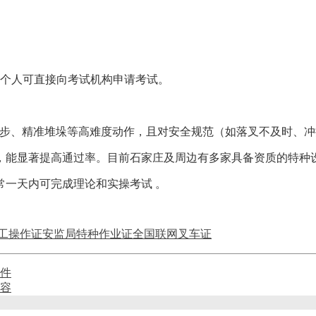
，个人可直接向考试机构申请考试。
坡道起步、精准堆垛等高难度动作，且对安全规范（如落叉不及时、
拟，能显著提高通过率。目前石家庄及周边有多家具备资质的特种
一天内可完成理论和实操考试 。‌‌
工操作证
安监局特种作业证全国联网
叉车证
条件
容