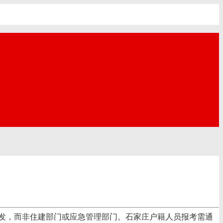
发，而非住建部门或应急管理部门。石家庄户籍人员报考需通