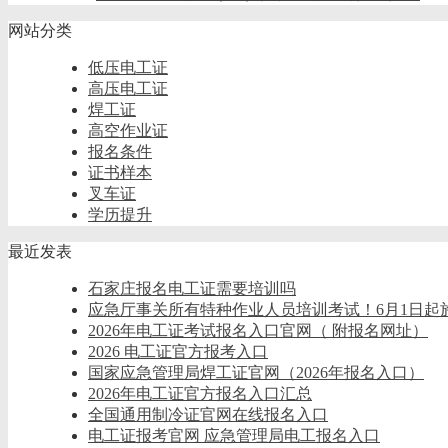
网站分类
低压电工证
高压电工证
焊工证
高空作业证
报名条件
证书样本
叉车证
学历提升
最近发表
石家庄报名电工证需要培训吗
应急厅事关所有特种作业人员培训考试！6月1日起
2026年电工证考试报名入口官网（ 附报名网址）
2026 电工证官方报考入口
国家应急管理局焊工证官网（2026年报名入口）
2026年电工证官方报名入口汇总
全国通用制冷证官网在线报名入口
电工证报考官网 应急管理局电工报名入口