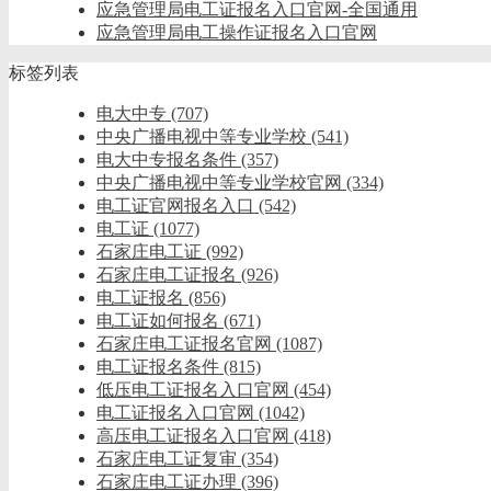
应急管理局电工证报名入口官网-全国通用
应急管理局电工操作证报名入口官网
标签列表
电大中专
(707)
中央广播电视中等专业学校
(541)
电大中专报名条件
(357)
中央广播电视中等专业学校官网
(334)
电工证官网报名入口
(542)
电工证
(1077)
石家庄电工证
(992)
石家庄电工证报名
(926)
电工证报名
(856)
电工证如何报名
(671)
石家庄电工证报名官网
(1087)
电工证报名条件
(815)
低压电工证报名入口官网
(454)
电工证报名入口官网
(1042)
高压电工证报名入口官网
(418)
石家庄电工证复审
(354)
石家庄电工证办理
(396)