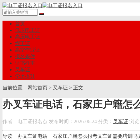
首页
低压电工证
高压电工证
焊工证
高空作业证
报名条件
证书样本
叉车证
学历提升
当前位置：
网站首页
>
叉车证
> 正文
办叉车证电话，石家庄户籍怎
作者：电工证报名点
发布时间：2026-06-24
分类：
叉车证
浏览
导读：办叉车证电话，石家庄户籍怎么报考叉车证需要培训吗