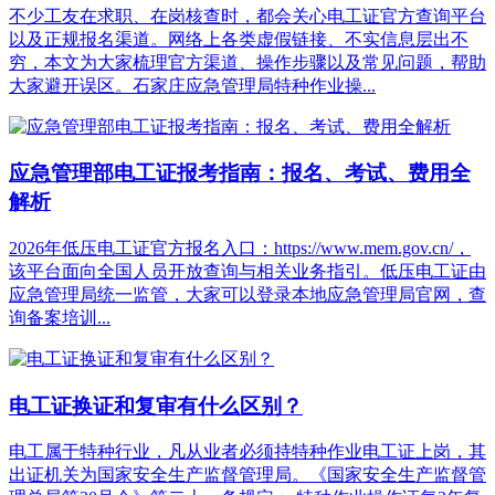
不少工友在求职、在岗核查时，都会关心电工证官方查询平台
以及正规报名渠道。网络上各类虚假链接、不实信息层出不
穷，本文为大家梳理官方渠道、操作步骤以及常见问题，帮助
大家避开误区。石家庄应急管理局特种作业操...
应急管理部电工证报考指南：报名、考试、费用全
解析
2026年低压电工证官方报名入口：https://www.mem.gov.cn/，
该平台面向全国人员开放查询与相关业务指引。低压电工证由
应急管理局统一监管，大家可以登录本地应急管理局官网，查
询备案培训...
电工证换证和复审有什么区别？
电工属于特种行业，凡从业者必须持特种作业电工证上岗，其
出证机关为国家安全生产监督管理局。《国家安全生产监督管