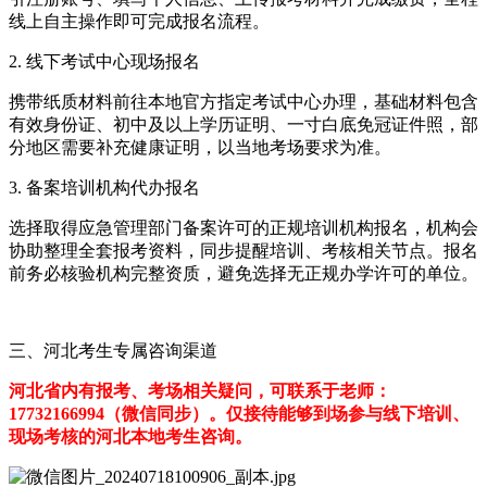
线上自主操作即可完成报名流程。
2. 线下考试中心现场报名
携带纸质材料前往本地官方指定考试中心办理，基础材料包含
有效身份证、初中及以上学历证明、一寸白底免冠证件照，部
分地区需要补充健康证明，以当地考场要求为准。
3. 备案培训机构代办报名
选择取得应急管理部门备案许可的正规培训机构报名，机构会
协助整理全套报考资料，同步提醒培训、考核相关节点。报名
前务必核验机构完整资质，避免选择无正规办学许可的单位。
三、河北考生专属咨询渠道
河北省内有报考、考场相关疑问，可联系于老师：
17732166994（微信同步）。仅接待能够到场参与线下培训、
现场考核的河北本地考生咨询。