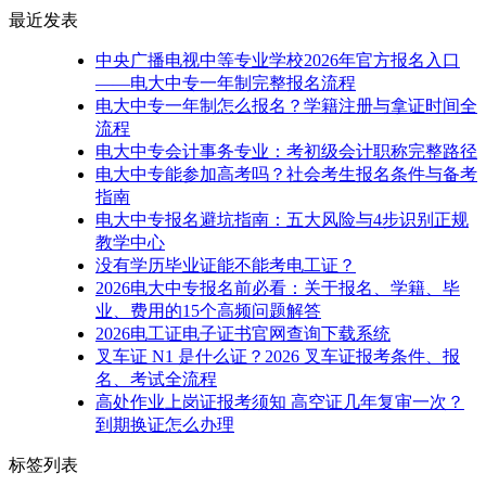
最近发表
中央广播电视中等专业学校2026年官方报名入口
——电大中专一年制完整报名流程
电大中专一年制怎么报名？学籍注册与拿证时间全
流程
电大中专会计事务专业：考初级会计职称完整路径
电大中专能参加高考吗？社会考生报名条件与备考
指南
电大中专报名避坑指南：五大风险与4步识别正规
教学中心
没有学历毕业证能不能考电工证？
2026电大中专报名前必看：关于报名、学籍、毕
业、费用的15个高频问题解答
2026电工证电子证书官网查询下载系统
叉车证 N1 是什么证？2026 叉车证报考条件、报
名、考试全流程
​高处作业上岗证报考须知 高空证几年复审一次？
到期换证怎么办理
标签列表