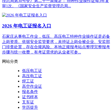
理总局第30号令》第二十一条规定： 特种作业操作证每3年复
审1次。《国家安全生产监督管理总局...
2026 年电工证报名入口
石家庄从事电工作业，低压、高压电工特种作业操作证是必备
上岗资质。依据安全监管要求，未持证上岗会被企业、安监部
门排查处置，存在合规风险。本地正规报考站点整理完整报考
步骤与统一收费，有考证需求的从业者可参...
网站分类
低压电工证
高压电工证
焊工证
高空作业证
报名条件
证书样本
叉车证
学历提升