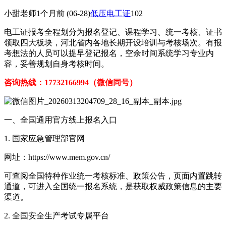
小甜老师
1个月前
(06-28)
低压电工证
102
电工证报考全程划分为报名登记、课程学习、统一考核、证书
领取四大板块，河北省内各地长期开设培训与考核场次。有报
考想法的人员可以提早登记报名，空余时间系统学习专业内
容，妥善规划自身考核时间。
咨询热线：17732166994（微信同号）
一、全国通用官方线上报名入口
1. 国家应急管理部官网
网址：https://www.mem.gov.cn/
可查阅全国特种作业统一考核标准、政策公告，页面内置跳转
通道，可进入全国统一报名系统，是获取权威政策信息的主要
渠道。
2. 全国安全生产考试专属平台