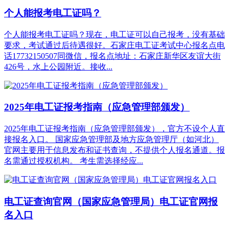
个人能报考电工证吗？
个人能报考电工证吗？现在，电工证可以自己报考，没有基础
要求，考试通过后待遇很好。石家庄电工证考试中心报名点电
话17732150507同微信，报名点地址：石家庄新华区友谊大街
426号，水上公园附近。接收...
2025年电工证报考指南（应急管理部颁发）
2025年电工证报考指南（应急管理部颁发），官方不设个人直
接报名入口。 国家应急管理部及地方应急管理厅（如河北）
官网主要用于信息发布和证书查询，不提供个人报名通道。报
名需通过授权机构。 考生需选择经应...
电工证查询官网（国家应急管理局）电工证官网报
名入口