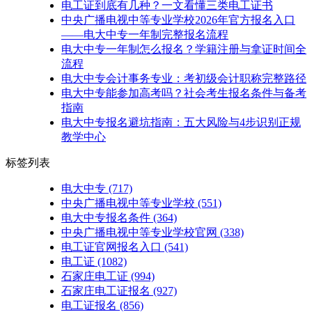
电工证到底有几种？一文看懂三类电工证书
中央广播电视中等专业学校2026年官方报名入口
——电大中专一年制完整报名流程
电大中专一年制怎么报名？学籍注册与拿证时间全
流程
电大中专会计事务专业：考初级会计职称完整路径
电大中专能参加高考吗？社会考生报名条件与备考
指南
电大中专报名避坑指南：五大风险与4步识别正规
教学中心
标签列表
电大中专
(717)
中央广播电视中等专业学校
(551)
电大中专报名条件
(364)
中央广播电视中等专业学校官网
(338)
电工证官网报名入口
(541)
电工证
(1082)
石家庄电工证
(994)
石家庄电工证报名
(927)
电工证报名
(856)