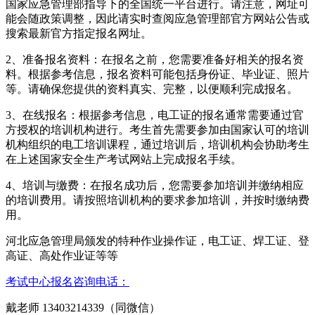
国家应急管理部指导下的全国统一平台进行。请注意，网址可
能会随政策调整，因此请实时查阅应急管理部官方网站公告或
搜索最新官方指定报名网址。
2、准备报名资料：在报名之前，您需要准备好相关的报名资
料。根据参考信息，报名资料可能包括身份证、毕业证、照片
等。请确保您提供的资料真实、完整，以便顺利完成报名。
3、在线报名：根据参考信息，电工证的报名通常需要通过官
方授权的培训机构进行。考生首先需要参加由国家认可的培训
机构组织的电工培训课程，通过培训后，培训机构会协助考生
在上述国家安全生产考试网站上完成报名手续。
4、培训与缴费：在报名成功后，您需要参加培训并缴纳相应
的培训费用。请按照培训机构的要求参加培训，并按时缴纳费
用。
河北应急管理局颁发的特种作业操作证，电工证、焊工证、登
高证、高处作业证等等
考试中心报名咨询电话：
戴老师 13403214339（同微信）