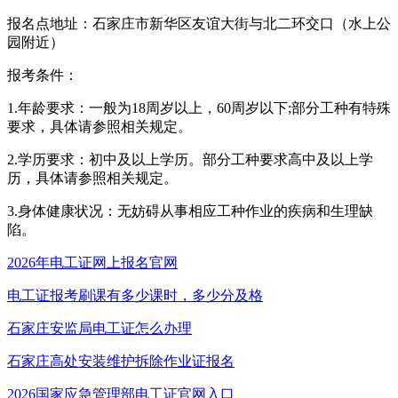
报名点地址：石家庄市新华区友谊大街与北二环交口（水上公
园附近）
报考条件：
1.年龄要求：一般为18周岁以上，60周岁以下;部分工种有特殊
要求，具体请参照相关规定。
2.学历要求：初中及以上学历。部分工种要求高中及以上学
历，具体请参照相关规定。
3.身体健康状况：无妨碍从事相应工种作业的疾病和生理缺
陷。
2026年电工证网上报名官网
电工证报考刷课有多少课时，多少分及格
石家庄安监局电工证怎么办理
石家庄高处安装维护拆除作业证报名
2026国家应急管理部电工证官网入口