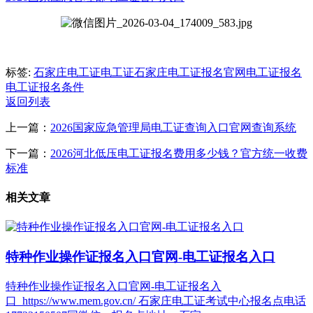
标签:
石家庄电工证
电工证
石家庄电工证报名官网
电工证报名
电工证报名条件
返回列表
上一篇：
2026国家应急管理局电工证查询入口官网查询系统
下一篇：
2026河北低压电工证报名费用多少钱？官方统一收费
标准
相关文章
特种作业操作证报名入口官网-电工证报名入口
特种作业操作证报名入口官网-电工证报名入
口 https://www.mem.gov.cn/ 石家庄电工证考试中心报名点电话