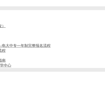
发）
——电大中专一年制完整报名流程
流程
指南
教学中心