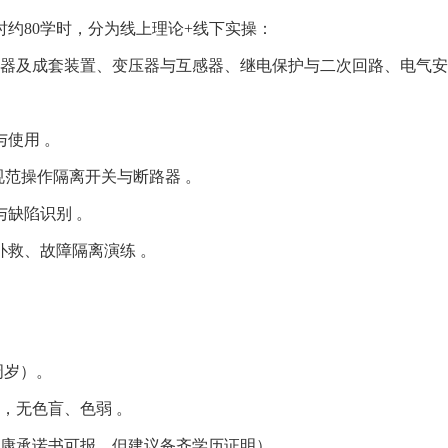
约80学时，分为线上理论+线下实操：
压电器及成套装置、变压器与互感器、继电保护与二次回路、电气
与使用 。
，规范操作隔离开关与断路器 。
与缺陷识别 。
救、故障隔离演练 。‌‌
周岁）。
‌无色盲、色弱‌ 。
健康承诺书可报，但建议备齐学历证明）。‌‌