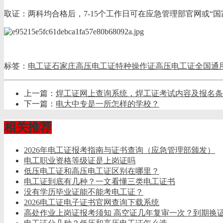
‌取证‌：两科均合格后，7-15个工作日可在应急管理部官网或“国
标签：
电工证
石家庄高压电工证
特种操作证
高压电工证
全国通
上一篇：
焊工证网上查询系统，焊工证考试内容及报名条
下一篇：
电大中专是一所怎样的学校？
相关推荐
2026年电工证报考指南与证书查询（应急管理部颁发）
电工职业资格等级证是上岗证吗
低压电工证和高压电工证区别在哪里？
电工证到底有几种？一文看懂三类电工证书
没有学历毕业证能不能考电工证？
2026电工证电子证书官网查询下载系统
​高处作业上岗证报考须知 高空证几年复审一次？到期换