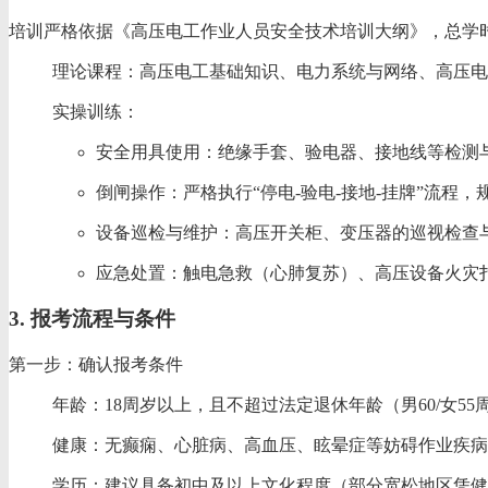
培训严格依据《高压电工作业人员安全技术培训大纲》，总学时
‌理论课程‌：高压电工基础知识、电力系统与网络、高
‌实操训练‌：
‌安全用具使用‌：绝缘手套、验电器、接地线等检测
‌倒闸操作‌：严格执行“停电-验电-接地-挂牌”流程
‌设备巡检与维护‌：高压开关柜、变压器的巡视检查
‌应急处置‌：触电急救（心肺复苏）、高压设备火灾扑
3. 报考流程与条件
‌第一步：确认报考条件‌
‌年龄‌：18周岁以上，且不超过法定退休年龄（男60/女55
‌健康‌：无癫痫、心脏病、高血压、眩晕症等妨碍作业疾病，
‌学历‌：建议具备‌初中及以上‌文化程度（部分宽松地区凭