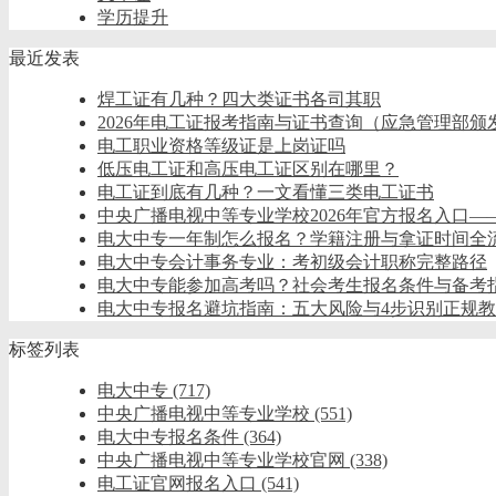
学历提升
最近发表
焊工证有几种？四大类证书各司其职
2026年电工证报考指南与证书查询（应急管理部颁
电工职业资格等级证是上岗证吗
低压电工证和高压电工证区别在哪里？
电工证到底有几种？一文看懂三类电工证书
中央广播电视中等专业学校2026年官方报名入口
电大中专一年制怎么报名？学籍注册与拿证时间全
电大中专会计事务专业：考初级会计职称完整路径
电大中专能参加高考吗？社会考生报名条件与备考
电大中专报名避坑指南：五大风险与4步识别正规
标签列表
电大中专
(717)
中央广播电视中等专业学校
(551)
电大中专报名条件
(364)
中央广播电视中等专业学校官网
(338)
电工证官网报名入口
(541)