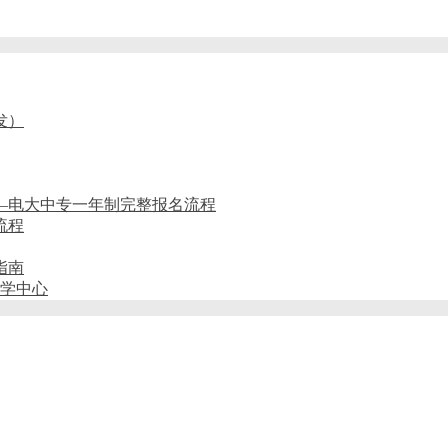
发）
——电大中专一年制完整报名流程
流程
指南
教学中心