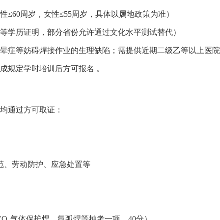
男性≤60周岁，女性≤55周岁，具体以属地政策为准）
或同等学历证明，部分省份允许通过文化水平测试替代）
眩晕症等妨碍焊接作业的生理缺陷；需提供近期‌二级乙等以上医院
规定学时培训后方可报名 。‌‌
两科均通过方可取证：
范、劳动防护、应急处置等
CO₂气体保护焊、氩弧焊等抽考一项，40分）