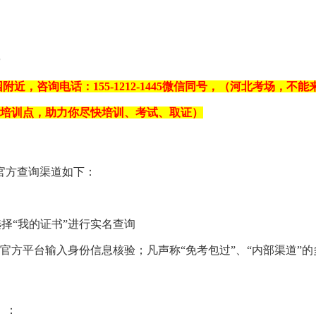
附近，咨询电话：155-1212-1445微信同号，（河北考场，
个培训点，助力你尽快培训、考试、取证）
官方查询渠道如下：
栏选择“我的证书”进行实名查询
官方平台输入身份信息核验；凡声称“免考包过”、“内部渠道”的多
）：