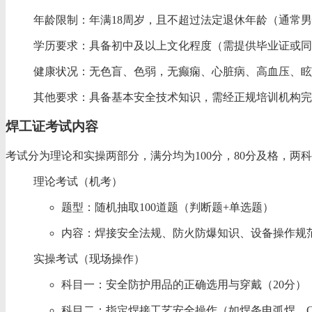
‌年龄限制‌：年满‌18周岁‌，且不超过法定退休年龄（通常
‌学历要求‌：具备‌初中及以上‌文化程度（需提供毕业证
‌健康状况‌：无色盲、色弱，无癫痫、心脏病、高血压、
‌其他要求‌：具备基本安全技术知识，需经正规培训机构完成
焊工证考试内容
考试分为‌理论‌和‌实操‌两部分，满分均为100分，‌80分及格‌，
‌理论考试‌（机考）
题型：随机抽取100道题（判断题+单选题）
内容：焊接安全法规、防火防爆知识、设备操作规
‌实操考试‌（现场操作）
科目一：‌安全防护用品‌的正确选用与穿戴（20分）
科目二：‌指定焊接工艺‌安全操作（如焊条电弧焊、