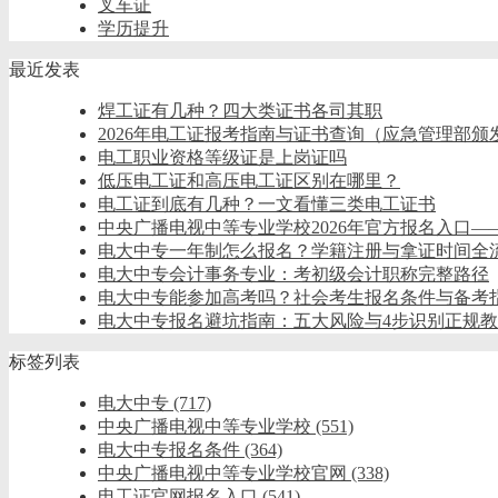
叉车证
学历提升
最近发表
焊工证有几种？四大类证书各司其职
2026年电工证报考指南与证书查询（应急管理部颁
电工职业资格等级证是上岗证吗
低压电工证和高压电工证区别在哪里？
电工证到底有几种？一文看懂三类电工证书
中央广播电视中等专业学校2026年官方报名入口
电大中专一年制怎么报名？学籍注册与拿证时间全
电大中专会计事务专业：考初级会计职称完整路径
电大中专能参加高考吗？社会考生报名条件与备考
电大中专报名避坑指南：五大风险与4步识别正规
标签列表
电大中专
(717)
中央广播电视中等专业学校
(551)
电大中专报名条件
(364)
中央广播电视中等专业学校官网
(338)
电工证官网报名入口
(541)