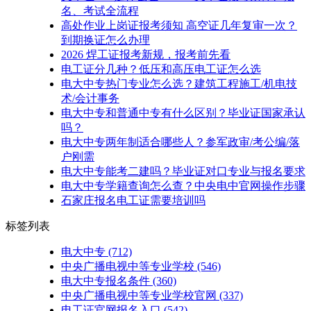
名、考试全流程
​高处作业上岗证报考须知 高空证几年复审一次？
到期换证怎么办理
2026 焊工证报考新规，报考前先看
电工证分几种？低压和高压电工证怎么选
电大中专热门专业怎么选？建筑工程施工/机电技
术/会计事务
电大中专和普通中专有什么区别？毕业证国家承认
吗？
电大中专两年制适合哪些人？参军政审/考公编/落
户刚需
电大中专能考二建吗？毕业证对口专业与报名要求
电大中专学籍查询怎么查？中央电中官网操作步骤
石家庄报名电工证需要培训吗
标签列表
电大中专
(712)
中央广播电视中等专业学校
(546)
电大中专报名条件
(360)
中央广播电视中等专业学校官网
(337)
电工证官网报名入口
(542)