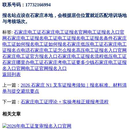
联系号码：17732166994
报名站点设在石家庄本地，会根据居住位置就近匹配培训场地
与考核场次。
标签:
石家庄电工证
石家庄电工证报名官网
电工证报名入口官
网
石家庄电工证报名
电工证
电工证报名
电工证报名条件
石家庄
电工证如何报名
电工证如何报名
石家庄低压电工证
石家庄电工
证报名点电话
石家庄电工证怎么报名
高压电工证报名入口官网
石家庄电工证官方报名入口
石家庄电工证报名流程
低压电工证
石家庄哪里办电工证
石家庄考电工证要多少钱
石家庄电工证报
名入口官网
电工证官网报名入口
返回列表
上一篇：
2026 石家庄 N1 叉车证报考须知｜报名标准、材料清
单与提交避坑要点
下一篇：
石家庄电工证理论 + 实操考核正规报考流程
相关文章